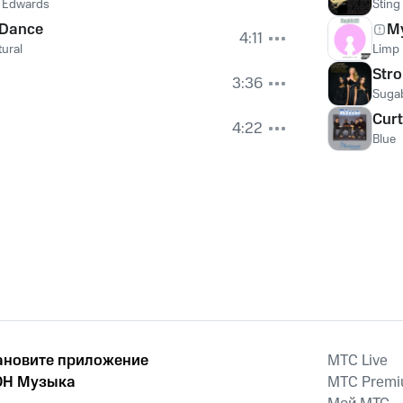
e Edwards
Sting
 Dance
M
4:11
tural
Limp 
Str
3:36
Suga
Curt
4:22
Blue
ановите приложение
MTС Live
Н Музыка
MTС Prem