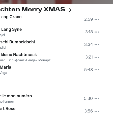
achten Merry XMAS
zing Grace
2:59
d Lang Syne
3:18
jel
dschi Bumbeidschi
3:34
diel
 kleine Nachtmusik
3:21
miah
,
Вольфганг Амадей Моцарт
 Maria
5:48
 Vega
elle mon numéro
5:30
ne Farmer
ert Rose
3:56