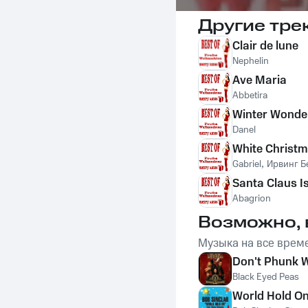
Другие тре
Clair de lune
Nephelin
Ave Maria
Abbetira
Winter Wonde
Danel
White Christ
Gabriel
,
Ирвинг Б
Santa Claus I
Abagrion
Возможно, 
Музыка на все врем
Don't Phunk W
Black Eyed Peas
World Hold On