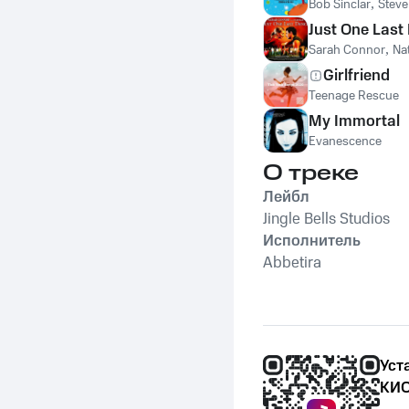
Bob Sinclar
,
Stev
Just One Last
Sarah Connor
,
Na
Girlfriend
Teenage Rescue
My Immortal
Evanescence
О треке
Лейбл
Jingle Bells Studios
Исполнитель
Abbetira
Уст
КИО