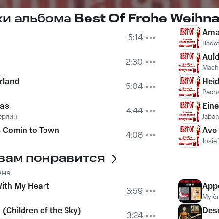
ки альбома
Best Of Frohe Weihn
Ama
5:14
Badet
Aul
2:30
Macha
rland
Hei
5:04
Pacha
mas
Eine
4:44
ерлин
Jaba
s Comin to Town
Ave
4:08
Josie
вам понравится
ена
ith My Heart
App
3:59
Mylè
 (Children of the Sky)
Des
3:24