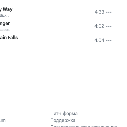
y Way
4:33
Bizkit
onger
4:02
babes
ain Falls
4:04
Питч-форма
ium
Поддержка