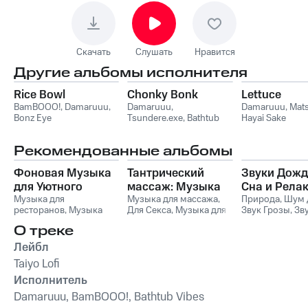
Скачать
Слушать
Нравится
Другие альбомы исполнителя
Rice Bowl
Chonky Bonk
Lettuce
BamBOOO!
,
Damaruuu
,
Damaruuu
,
Damaruuu
,
Mat
Bonz Eye
Tsundere.exe
,
Bathtub
Hayai Sake
Vibes
Рекомендованные альбомы
Фоновая Музыка
Тантрический
Звуки Дожд
для Уютного
массаж: Музыка
Сна и Рела
Вечера в
Музыка для
для близости и
Музыка для массажа
,
Природа
,
Шум 
ресторанов
,
Музыка
Для Секса
,
Музыка для
Звук Грозы
,
Зв
Ресторане
расслабления
для ресторанов
Массажа
Окружающие 
О треке
Фоновая музыка
,
Расслабляющая
,
Звуки дождя
,
Музыка для завтрака
,
Музыка для Cекса
Прохладный б
Лейбл
Музыка для сна
,
Meditate
Taiyo Lofi
Детские колыбельные
,
Спокойная фоновая
Исполнитель
музыка
Damaruuu, BamBOOO!, Bathtub Vibes