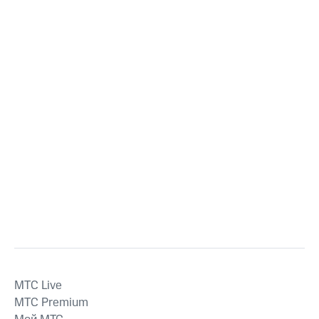
MTС Live
MTС Premium