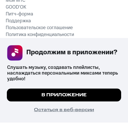
Мой МТС
GOOD’OK
Питч-форма
Поддержка
Пользовательское соглашение
Политика конфиденциальности
Рекомендательные технологии
Продолжим в приложении? 
СКАЧАТЬ ПРИЛОЖЕНИЕ
Слушать музыку, создавать плейлисты, 
наслаждаться персональными миксами теперь 
удобно!
Незаконное потребление наркотических средств,
психотропных веществ, их аналогов причиняет вред здоровью,
Мы используем куки, чтобы на сайте все
В ПРИЛОЖЕНИЕ
их незаконный оборот запрещён и влечёт установленную
работало.
Подробнее
законодательством ответственность.
© 2026 ООО «КИОН».
ПОНЯТНО
Остаться в веб-версии
Все права защищены
18+
Главная
В приложение
Избранное