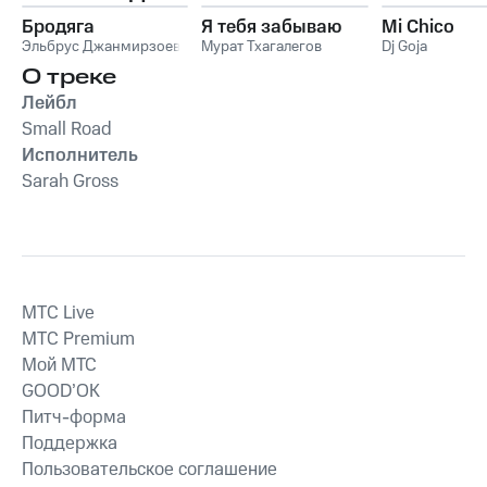
Бродяга
Я тебя забываю
Mi Chico
Эльбрус Джанмирзоев
Мурат Тхагалегов
Dj Goja
О треке
Лейбл
Small Road
Исполнитель
Sarah Gross
MTС Live
MTС Premium
Мой МТС
GOOD’OK
Питч-форма
Поддержка
Пользовательское соглашение