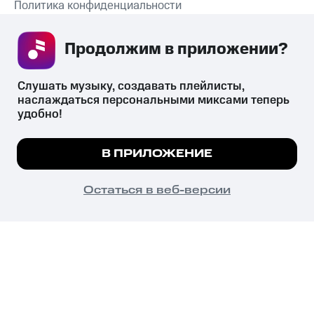
Политика конфиденциальности
Рекомендательные технологии
Продолжим в приложении? 
СКАЧАТЬ ПРИЛОЖЕНИЕ
Слушать музыку, создавать плейлисты, 
наслаждаться персональными миксами теперь 
удобно!
Незаконное потребление наркотических средств,
психотропных веществ, их аналогов причиняет вред здоровью,
Мы используем куки, чтобы на сайте все
В ПРИЛОЖЕНИЕ
их незаконный оборот запрещён и влечёт установленную
работало.
Подробнее
законодательством ответственность.
© 2026 ООО «КИОН».
ПОНЯТНО
Остаться в веб-версии
Все права защищены
18+
Главная
В приложение
Избранное