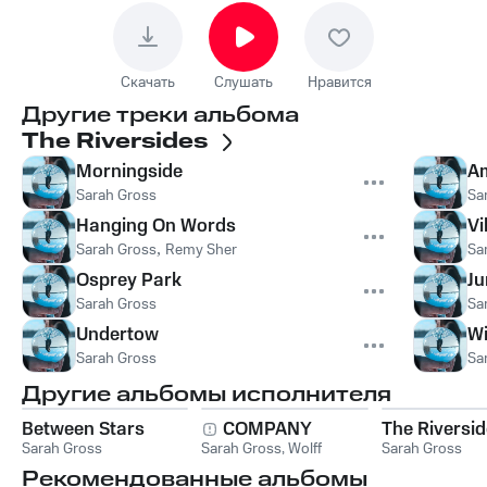
Скачать
Слушать
Нравится
Другие треки альбома
The Riversides
Morningside
A
Sarah Gross
Sa
Hanging On Words
Vi
Sarah Gross
,
Remy Sher
Sa
Osprey Park
Ju
Sarah Gross
Sa
Undertow
Wi
Sarah Gross
Sa
Другие альбомы исполнителя
Between Stars
COMPANY
The Riversi
Sarah Gross
Sarah Gross
,
Wolff
Sarah Gross
Рекомендованные альбомы