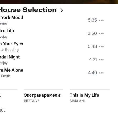
ouse Selection
 York Mood
5:35
Deejay
tro Life
3:50
Deejay
n Your Eyes
5:48
as Gooding
dal Night
4:21
Deejay
ve Me Alone
4:49
 Smith
д
Экстракарамелизирован
This Is My Life
BIFFGUYZ
MAKLANI
QUE