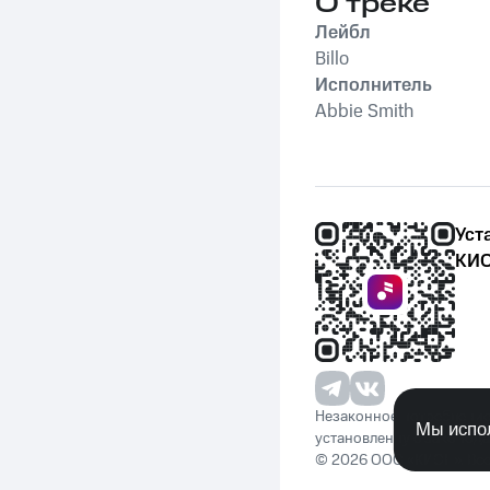
О треке
Лейбл
Billo
Исполнитель
Abbie Smith
Уст
КИО
Незаконное потребление 
Мы испол
установленную законода
© 2026 ООО «КИОН». Вс