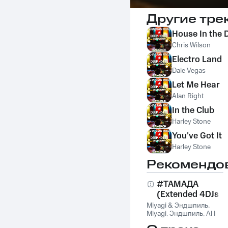
Другие тре
House In the 
Chris Wilson
Electro Land
Dale Vegas
Let Me Hear
Alan Right
In the Club
Harley Stone
You've Got It
Harley Stone
Рекомендо
#ТАМАДА
(Extended 4DJs
Pack)
Miyagi & Эндшпиль
,
Miyagi
,
Эндшпиль
,
Al I
Bo
,
Wooshendoo