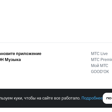
ановите приложение
MTС Live
Н Музыка
MTС Prem
Мой МТС
GOOD’OK
наркотических средств, психотропных веществ, их аналогов причиня
ьзуем куки, чтобы на сайте все работало.
Подробнее
ПО
тельством ответственность.
е права защищены