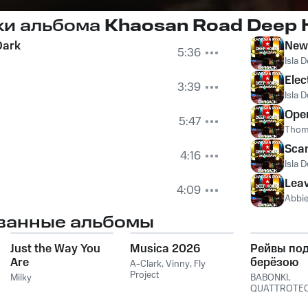
ки альбома
Khaosan Road Deep H
Dark
New
5:36
Isla 
Elec
3:39
Isla 
Ope
5:47
Thom
Scan
4:16
Isla 
Lea
4:09
Abbie
ванные альбомы
Just the Way You
Musica 2026
Рейвы по
Are
берёзою
A-Clark
,
Vinny
,
Fly
Project
Milky
BABONKI
,
QUATTROTE