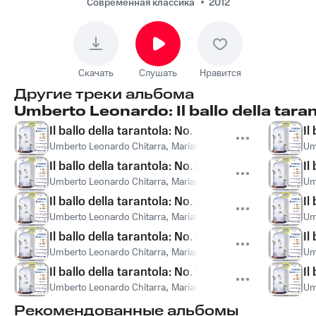
Napoli Quartetto
Современная классика
2012
d'archi, Umberto
Leonardo Chitarra,
Mariana Muresanu
Скачать
Слушать
Нравится
Violino, Accademia di
Другие треки альбома
Napoli Quartetto
Umberto Leonardo: Il ballo della tara
d'archi - Il ballo della
Il ballo della tarantola: No. 1, Il ballo della taranto
Il
tarantola: No. 4, Il
Umberto Leonardo Chitarra
,
Mariana Muresanu Violino
,
Accade
Um
terzo antidoto
Il ballo della tarantola: No. 2, Il primo antidoto
Il
Umberto Leonardo Chitarra
,
Mariana Muresanu Violino
,
Accade
Um
Il ballo della tarantola: No. 3, Il secondo antidoto
Il
Umberto Leonardo Chitarra
,
Mariana Muresanu Violino
,
Accade
Um
Il ballo della tarantola: No. 4, Il terzo antidoto
Il
Umberto Leonardo Chitarra
,
Mariana Muresanu Violino
,
Accade
Um
Il ballo della tarantola: No. 5, Il quarto antidoto
Il
Umberto Leonardo Chitarra
,
Mariana Muresanu Violino
,
Accade
Um
Рекомендованные альбомы