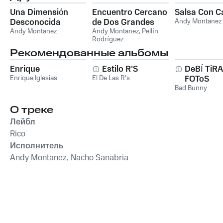
Una Dimensión
Encuentro Cercano
Salsa Con C
Desconocida
de Dos Grandes
Andy Montanez
Andy Montanez
Andy Montanez
,
Pellín
Rodríguez
Рекомендованные альбомы
Enrique
Estilo R'S
DeBÍ TiR
Enrique Iglesias
El De Las R's
FOToS
Bad Bunny
О треке
Лейбл
Rico
Исполнитель
Andy Montanez, Nacho Sanabria