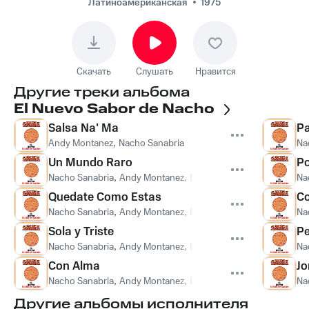
Латиноамериканская
1975
Скачать
Слушать
Нравится
Другие треки альбома
El Nuevo Sabor de Nacho
Salsa Na' Ma
Pa
Andy Montanez
,
Nacho Sanabria
Na
Un Mundo Raro
Po
Nacho Sanabria
,
Andy Montanez
,
Elliot Romero
Na
Quedate Como Estas
C
Nacho Sanabria
,
Andy Montanez
,
Elliot Romero
Na
Sola y Triste
P
Nacho Sanabria
,
Andy Montanez
,
Elliot Romero
Na
Con Alma
Jo
Nacho Sanabria
,
Andy Montanez
,
Elliot Romero
Na
Другие альбомы исполнителя