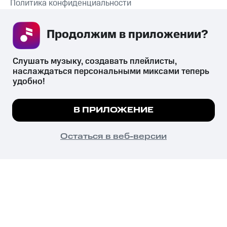
Политика конфиденциальности
Рекомендательные технологии
Продолжим в приложении? 
СКАЧАТЬ ПРИЛОЖЕНИЕ
Слушать музыку, создавать плейлисты, 
наслаждаться персональными миксами теперь 
удобно!
Незаконное потребление наркотических средств,
психотропных веществ, их аналогов причиняет вред здоровью,
Мы используем куки, чтобы на сайте все
В ПРИЛОЖЕНИЕ
их незаконный оборот запрещён и влечёт установленную
работало.
Подробнее
законодательством ответственность.
© 2026 ООО «КИОН».
ПОНЯТНО
Остаться в веб-версии
Все права защищены
18+
Главная
В приложение
Избранное