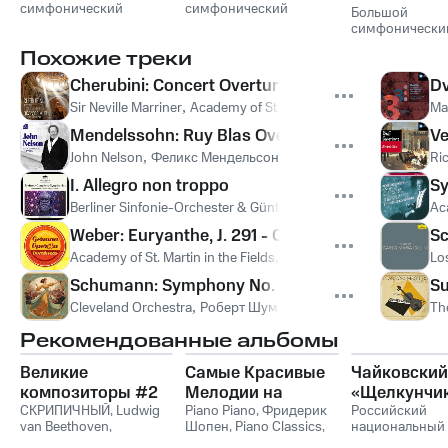
симфонический
симфонический
Большой
оркестр им. П.И.
оркестр им. П.И.
симфонически
Чайковского
,
Владимир
Чайковского
,
Владимир
оркестр им. П.И
Похожие треки
Федосеев
,
Пётр Ильич
Федосеев
,
Пётр Ильич
Чайковского
,
В
Чайковский
Чайковский
Федосеев
,
Пётр
Cherubini: Concert Overture
Dv
Чайковский
Sir Neville Marriner
,
Academy of St. Martin in the Fields
,
Луидж
Ma
Mendelssohn: Ruy Blas Overture, Op. 95, MWV P
Ve
John Nelson
,
Феликс Мендельсон
Ri
I. Allegro non troppo
Sy
Berliner Sinfonie-Orchester & Günther Herbig
,
Berliner Sinfoni
Aca
Weber: Euryanthe, J. 291 - Overture
Sc
Academy of St. Martin in the Fields
,
Sir Neville Marriner
,
Карл М
Lo
Schumann: Symphony No. 2 in C Major, Op. 61: I.
Su
Cleveland Orchestra
,
Роберт Шуман
Th
Рекомендованные альбомы
Великие
Самые Красивые
Чайковский
композиторы #2
Мелодии на
«Щелкунчи
СКРИПИЧНЫЙ
,
Ludwig
Пианино
Piano Piano
,
Фридерик
Российский
van Beethoven
,
Шопен
,
Piano Classics
,
национальный
Фридерик Шопен
,
Пианино
молодежный