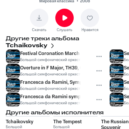
Федосеев, Пётр Ильич
Мировая классика
2008
Чайковский - Overture
in F Major, TH39, ČW34
Скачать
Слушать
Нравится
Другие треки альбома
Tchaikovsky
Festival Coronation March in D Major, TH50, Č
Se
Большой симфонический оркестр им. П.И. Чайковского
,
Бо
Вл
Overture in F Major, TH39, ČW34
Se
Большой симфонический оркестр им. П.И. Чайковского
,
Бо
Вл
Francesca da Ramini, Symphonic Fantasia after 
Se
Большой симфонический оркестр им. П.И. Чайковского
,
Бо
Вл
Francesca da Ramini symponic fantasia after D
Se
Большой симфонический оркестр им. П.И. Чайковского
,
Бо
Пё
Другие альбомы исполнителя
Tchaikovsky
The Tempest
The Russian
Большой
Большой
Souvenir