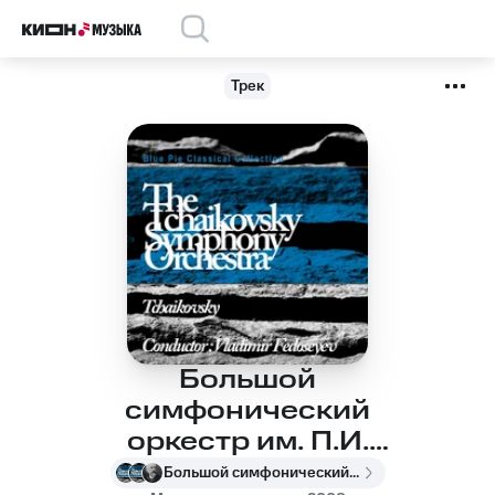
Трек
Большой
симфонический
оркестр им. П.И.
Чайковского, Владимир
Большой симфонический оркестр им. П.И. Чайковского, Владимир Федосеев, Пётр Ильич Чайковский