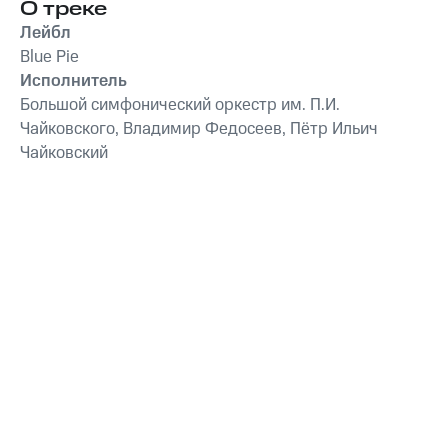
О треке
Франц Шуберт
,
Vivaldi
симфонически
String Orchestra
,
оркестр
Лейбл
Антонио Вивальди
Blue Pie
Исполнитель
Большой симфонический оркестр им. П.И.
Чайковского, Владимир Федосеев, Пётр Ильич
Чайковский