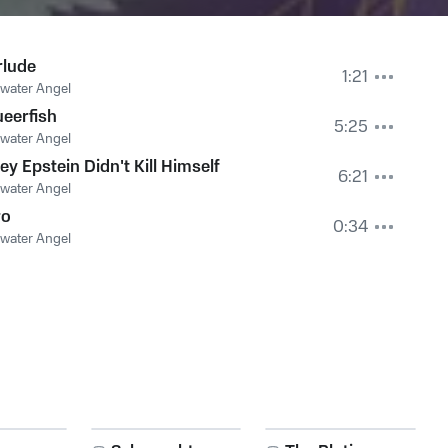
rlude
1:21
water Angel
eerfish
5:25
water Angel
rey Epstein Didn't Kill Himself
6:21
water Angel
ro
0:34
water Angel