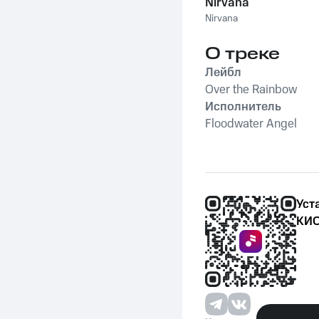
Nirvana
Nirvana
О треке
Лейбл
Over the Rainbow
Исполнитель
Floodwater Angel
Уст
КИО