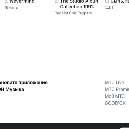
Nevermind
The Studio Album
Сыпь, г
Collection 1991-
Nirvana
СДП
2011
Red Hot Chili Peppers
ановите приложение
MTС Live
Н Музыка
MTС Prem
Мой МТС
GOOD’OK