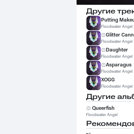
Другие тре
Putting Makeu
Floodwater Angel
Glitter Can
Floodwater Angel
Daughter
Floodwater Angel
Asparagus
Floodwater Angel
XOGG
Floodwater Angel
Другие аль
Queerfish
Floodwater Angel
Рекомендо