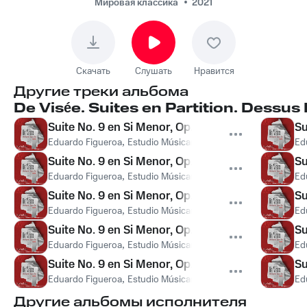
Allende, Робер де
Мировая классика
2021
Визе - Suite No. 9 en
Si Menor, Op. 2: III.
Courante
Скачать
Слушать
Нравится
Другие треки альбома
De Visée. Suites en Partition. Dessus 
Suite No. 9 en Si Menor, Op. 2: I. Prélude
Su
Eduardo Figueroa
,
Estudio Músicantigua
,
Sergio Candia
,
Gina 
Ed
Suite No. 9 en Si Menor, Op. 2: II. Allemande
Su
Eduardo Figueroa
,
Estudio Músicantigua
,
Sergio Candia
,
Gina 
Ed
Suite No. 9 en Si Menor, Op. 2: III. Courante
Su
Eduardo Figueroa
,
Estudio Músicantigua
,
Sergio Candia
,
Gina 
Ed
Suite No. 9 en Si Menor, Op. 2: IV. Sarabande
Su
Eduardo Figueroa
,
Estudio Músicantigua
,
Sergio Candia
,
Gina 
Ed
Suite No. 9 en Si Menor, Op. 2: V. Gigue
Su
Eduardo Figueroa
,
Estudio Músicantigua
,
Sergio Candia
,
Gina 
Ed
Другие альбомы исполнителя