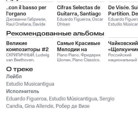
..con il basso per
Cifras Selectas de
De Visée. Su
l'organo
Guitarra, Santiago
Partition. D
Джованни Габриели
,
de Murcia 1722
Eduardo Figueroa
,
Oscar
Et Basse. Li
Eduardo Figuer
Raul Orellana
,
Davide
Ohlsen
Estudio Música
1686
Merello
,
Eduardo
Sergio Candia
,
G
Рекомендованные альбомы
Figueroa
Allende
Великие
Самые Красивые
Чайковский
композиторы #2
Мелодии на
«Щелкунчи
СКРИПИЧНЫЙ
,
Ludwig
Пианино
Piano Piano
,
Фридерик
Российский
van Beethoven
,
Шопен
,
Piano Classics
,
национальный
Фридерик Шопен
,
Пианино
молодежный
О треке
Франц Шуберт
,
Vivaldi
симфонически
String Orchestra
,
оркестр
Лейбл
Антонио Вивальди
Estudio Musicantigua
Исполнитель
Eduardo Figueroa, Estudio Músicantigua, Sergio
Candia, Gina Allende, Робер де Визе