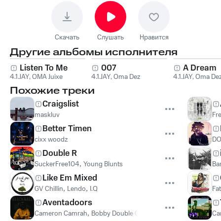
Скачать
Слушать
Нравится
Другие альбомы исполнителя
Listen To Me
007
A Dream
4.1.JAY
,
OMA Juixe
4.1.JAY
,
Oma Dez
4.1.JAY
,
Oma De
Похожие треки
Craigslist
maskluv
Fr
Better Timen
cixx woodz
DO
Double R
SuckerFree104
,
Young Blunts
Ba
Like Em Mixed
GV Chillin
,
Lendo
,
I.Q
Fa
Aventadoors
Cameron Camrah
,
Bobby Double C
Ca