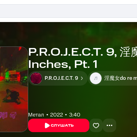
P.R.O.J.E.C.T. 9, 
Inches, Pt. 1
P.R.O.J.E.C.T. 9
淫魔女do re m
Метал
2022
3:40
СЛУШАТЬ