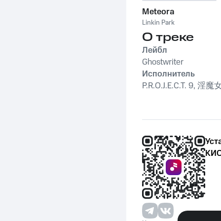
Meteora
Linkin Park
О треке
Лейбл
Ghostwriter
Исполнитель
P.R.O.J.E.C.T. 9, 淫魔
Уст
КИО