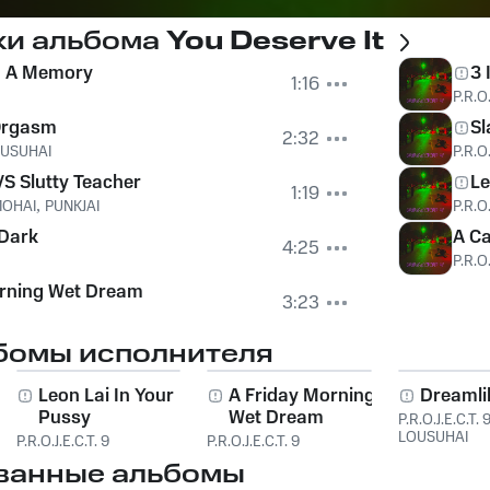
ки альбома
You Deserve It
h A Memory
3 
1:16
P.R.O.
Orgasm
Sl
2:32
USUHAI
P.R.O.
S Slutty Teacher
Le
1:19
OHAI
,
PUNKJAI
P.R.O.
 Dark
A C
4:25
P.R.O.
orning Wet Dream
3:23
бомы исполнителя
Leon Lai In Your
A Friday Morning
Dreamli
Pussy
Wet Dream
P.R.O.J.E.C.T. 
LOUSUHAI
P.R.O.J.E.C.T. 9
P.R.O.J.E.C.T. 9
ванные альбомы