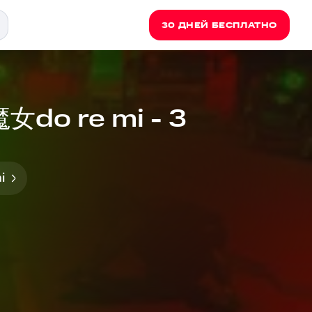
30 ДНЕЙ БЕСПЛАТНО
淫魔女do re mi - 3
i