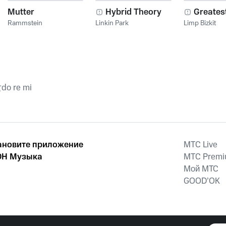
Mutter
Hybrid Theory
Greatest
Rammstein
Linkin Park
Limp Bizkit
女do re mi
ановите приложение
MTС Live
Н Музыка
MTС Prem
Мой МТС
GOOD’OK