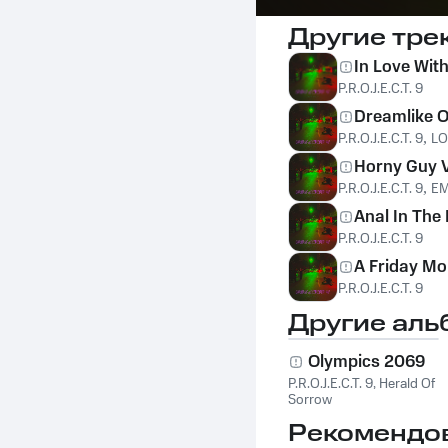
Другие тре
In Love Wit
P.R.O.J.E.C.T. 9
Dreamlike 
P.R.O.J.E.C.T. 9
,
LO
Horny Guy V
P.R.O.J.E.C.T. 9
,
EM
Anal In The
P.R.O.J.E.C.T. 9
A Friday M
P.R.O.J.E.C.T. 9
Другие аль
Olympics 2069
P.R.O.J.E.C.T. 9
,
Herald Of
Sorrow
Рекомендо