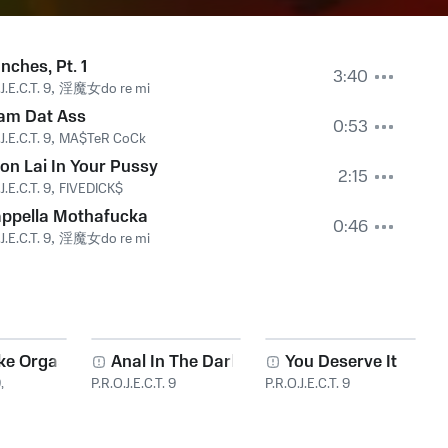
Inches, Pt. 1
3:40
J.E.C.T. 9
,
淫魔女do re mi
am Dat Ass
0:53
J.E.C.T. 9
,
MA$TeR CoCk
on Lai In Your Pussy
2:15
J.E.C.T. 9
,
FIVEDICK$
appella Mothafucka
0:46
J.E.C.T. 9
,
淫魔女do re mi
ke Orgasm
Anal In The Dark
You Deserve It
9
,
P.R.O.J.E.C.T. 9
P.R.O.J.E.C.T. 9