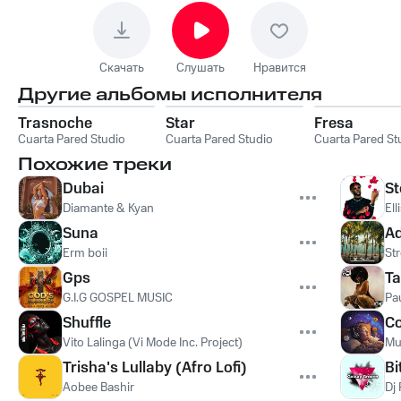
Скачать
Слушать
Нравится
Другие альбомы исполнителя
Trasnoche
Star
Fresa
Cuarta Pared Studio
Cuarta Pared Studio
Cuarta Pared St
Похожие треки
Dubai
St
Diamante & Kyan
Ell
Suna
Ad
Erm boii
St
Gps
Ta
G.I.G GOSPEL MUSIC
Pa
Shuffle
Co
Vito Lalinga (Vi Mode Inc. Project)
Mu
Trisha's Lullaby (Afro Lofi)
Bi
Aobee Bashir
Dj