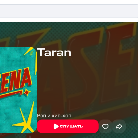
Taran
Рэп и хип-хоп
СЛУШАТЬ