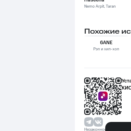
Haseena
Nemo Arpit
,
Taran
Похожие и
6ANE
Рэп и хип-хоп
Уст
КИО
Незаконное потребление 