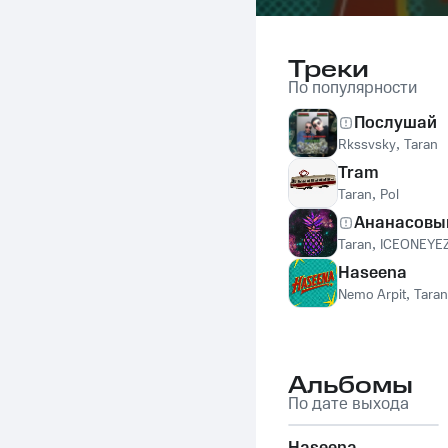
Треки
По популярности
Послушай
Rkssvsky
,
Taran
Tram
Taran
,
Pol
Ананасовы
Taran
,
ICEONEYE
Haseena
Nemo Arpit
,
Taran
Альбомы
По дате выхода