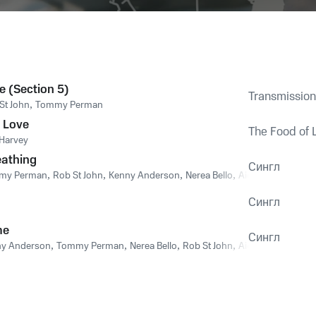
 (Section 5)
Transmission
St John
,
Tommy Perman
r Love
The Food of 
 Harvey
eathing
Сингл
my Perman
,
Rob St John
,
Kenny Anderson
,
Nerea Bello
,
Aidan Moffat
Сингл
me
Сингл
y Anderson
,
Tommy Perman
,
Nerea Bello
,
Rob St John
,
Aidan Moffat