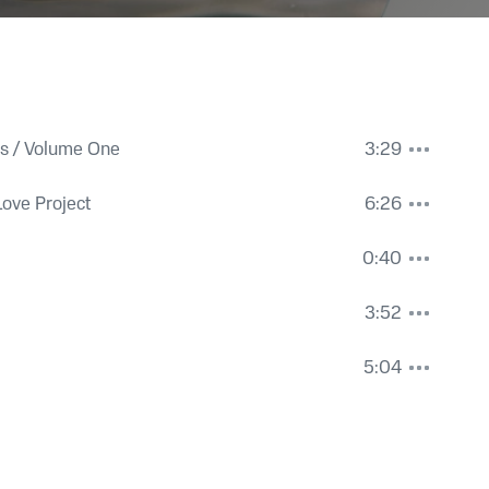
s / Volume One
3:29
Love Project
6:26
0:40
3:52
5:04