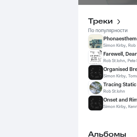
Треки
По популярности
Phonaestheme
Simon Kirby
,
Rob 
Farewell, Dea
Rob St John
,
Pete
Organised Br
Simon Kirby
,
Tom
Tracing Static
Rob St John
Onset and Ri
Simon Kirby
,
Kenn
Альбомы