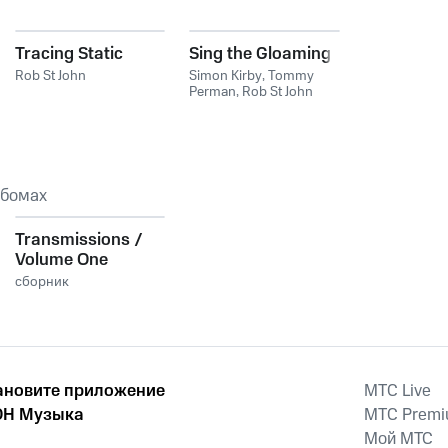
Tracing Static
Sing the Gloaming
Rob St John
Simon Kirby
,
Tommy
Perman
,
Rob St John
ьбомах
Transmissions /
Volume One
сборник
ановите приложение
MTС Live
Н Музыка
MTС Prem
Мой МТС