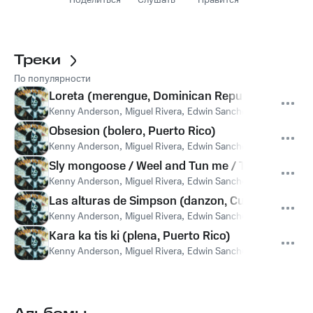
Поделиться
Слушать
Нравится
Треки
По популярности
Loreta (merengue, Dominican Republic)
Kenny Anderson
,
Miguel Rivera
,
Edwin Sanchez
,
Carlos Eguis
Obsesion (bolero, Puerto Rico)
Kenny Anderson
,
Miguel Rivera
,
Edwin Sanchez
,
Carlos Eguis
Sly mongoose / Weel and Tun me / Times So Har
Kenny Anderson
,
Miguel Rivera
,
Edwin Sanchez
,
Carlos Eguis
Las alturas de Simpson (danzon, Cuba)
Kenny Anderson
,
Miguel Rivera
,
Edwin Sanchez
,
Carlos Eguis
Kara ka tis ki (plena, Puerto Rico)
Kenny Anderson
,
Miguel Rivera
,
Edwin Sanchez
,
Carlos Eguis