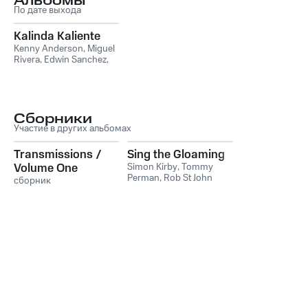
Альбомы
По дате выхода
Kalinda Kaliente
Kenny Anderson
,
Miguel
Rivera
,
Edwin Sanchez
,
Carlos Eguis-Aguila
,
Luiz
Ewerling
,
Henry Salgado
Сборники
Участие в других альбомах
Transmissions /
Sing the Gloaming
Volume One
Simon Kirby
,
Tommy
Perman
,
Rob St John
сборник