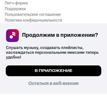
Питч-форма
Поддержка
Пользовательское соглашение
Политика конфиденциальности
Рекомендательные технологии
Продолжим в приложении? 
СКАЧАТЬ ПРИЛОЖЕНИЕ
Слушать музыку, создавать плейлисты, 
наслаждаться персональными миксами теперь 
удобно!
Незаконное потребление наркотических средств,
психотропных веществ, их аналогов причиняет вред здоровью,
Мы используем куки, чтобы на сайте все
В ПРИЛОЖЕНИЕ
их незаконный оборот запрещён и влечёт установленную
работало.
Подробнее
законодательством ответственность.
© 2026 ООО «КИОН».
ПОНЯТНО
Остаться в веб-версии
Все права защищены
18+
Главная
В приложение
Избранное