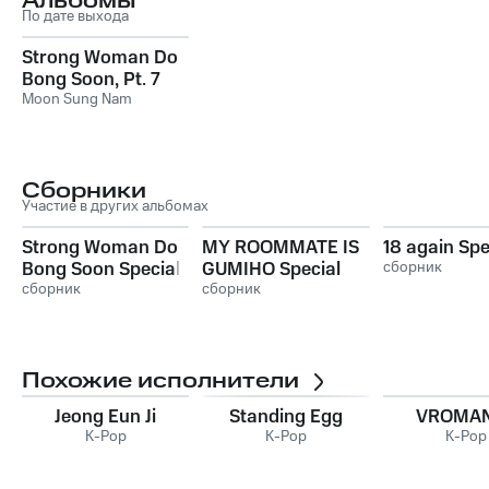
Альбомы
По дате выхода
Strong Woman Do
Bong Soon, Pt. 7
Moon Sung Nam
Сборники
Участие в других альбомах
Strong Woman Do
MY ROOMMATE IS
18 again Spe
Bong Soon Special
GUMIHO Special
сборник
сборник
сборник
Похожие исполнители
Jeong Eun Ji
Standing Egg
VROMA
K-Pop
K-Pop
K-Pop