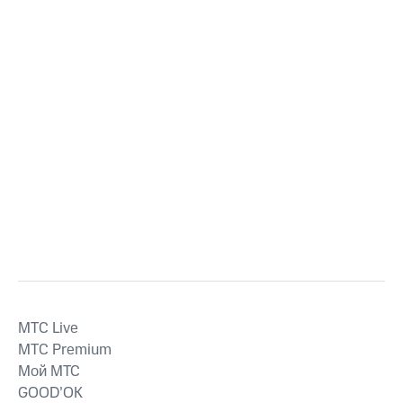
MTС Live
MTС Premium
Мой МТС
GOOD’OK