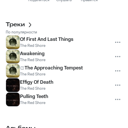
Поделиться
Слушать
Нравится
Треки
По популярности
Of First And Last Things
The Red Shore
Awakening
The Red Shore
The Approaching Tempest
The Red Shore
Effigy Of Death
The Red Shore
Pulling Teeth
The Red Shore