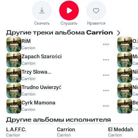
Скачать
Слушать
Нравится
Другие треки альбома
Carrion
RiM
O.
Carrion
Ca
Zapach Szarości
M
Carrion
Ca
Trzy Slowa...
Ni
Carrion
Ca
Trudno Uwierzyć
Ni
Carrion
Ca
Cyrk Mamona
Be
Carrion
Ca
Другие альбомы исполнителя
L.A.F.F.C.
Carrion
El Meddah
Carrion
Carrion
Carrion