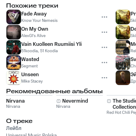
Похожие треки
Fade Away
P
Know Your Nemesis
Sk
On My Own
De
AlexGl's Alive
Sk
Vain Kuolleen Ruumiisi Yli
М
51koodia
,
51 Koodia
Re
Wasted
Sv
Segment
Ch
Unseen
Эй
Mike Stacey
Др
Рекомендованные альбомы
Nirvana
Nevermind
The Studi
Nirvana
Nirvana
Collection
Red Hot Chili P
О треке
Лейбл
Universal Music Polska