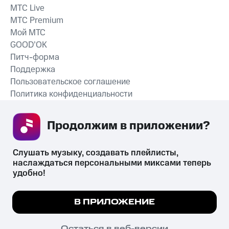
MTС Live
MTС Premium
Мой МТС
GOOD’OK
Питч-форма
Поддержка
Пользовательское соглашение
Политика конфиденциальности
Рекомендательные технологии
Продолжим в приложении? 
СКАЧАТЬ ПРИЛОЖЕНИЕ
Слушать музыку, создавать плейлисты, 
наслаждаться персональными миксами теперь 
удобно!
Незаконное потребление наркотических средств,
психотропных веществ, их аналогов причиняет вред здоровью,
Мы используем куки, чтобы на сайте все
В ПРИЛОЖЕНИЕ
их незаконный оборот запрещён и влечёт установленную
работало.
Подробнее
законодательством ответственность.
© 2026 ООО «КИОН».
ПОНЯТНО
Остаться в веб-версии