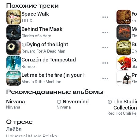
Похожие треки
Space Walk
Fo
TILT X
Fr
Behind The Mask
Mo
Diaries of a Hero
Zi
Dying of the Light
Bu
Reward For A Dead Man
Or
Corazón de Tempestad
C
Romeo
Sl
Let me be the fire (in your heart)
Pr
Marvin & the Machine
Ele
Рекомендованные альбомы
Nirvana
Nevermind
The Studi
Nirvana
Nirvana
Collection
Red Hot Chili P
О треке
Лейбл
Universal Music Polska