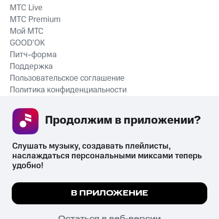
MTС Live
MTС Premium
Мой МТС
GOOD’OK
Питч-форма
Поддержка
Пользовательское соглашение
Политика конфиденциальности
Рекомендательные технологии
Продолжим в приложении? 
СКАЧАТЬ ПРИЛОЖЕНИЕ
Слушать музыку, создавать плейлисты, 
наслаждаться персональными миксами теперь 
удобно!
Незаконное потребление наркотических средств,
психотропных веществ, их аналогов причиняет вред здоровью,
Мы используем куки, чтобы на сайте все
В ПРИЛОЖЕНИЕ
их незаконный оборот запрещён и влечёт установленную
работало.
Подробнее
законодательством ответственность.
© 2026 ООО «КИОН».
ПОНЯТНО
Остаться в веб-версии