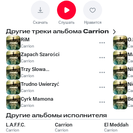
Скачать
Слушать
Нравится
Другие треки альбома
Carrion
RiM
O.
Carrion
Ca
Zapach Szarości
M
Carrion
Ca
Trzy Slowa...
Ni
Carrion
Ca
Trudno Uwierzyć
Ni
Carrion
Ca
Cyrk Mamona
Be
Carrion
Ca
Другие альбомы исполнителя
L.A.F.F.C.
Carrion
El Meddah
Carrion
Carrion
Carrion