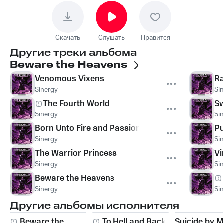
Скачать
Слушать
Нравится
Другие треки альбома
Beware the Heavens
Venomous Vixens
Ra
Sinergy
Si
The Fourth World
S
Sinergy
Si
Born Unto Fire and Passion
Pu
Sinergy
Si
The Warrior Princess
Vi
Sinergy
Si
Beware the Heavens
Sinergy
Si
Другие альбомы исполнителя
Beware the
To Hell and Back
Suicide by M