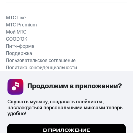
MTС Live
MTС Premium
Мой МТС
GOOD’OK
Питч-форма
Поддержка
Пользовательское соглашение
Политика конфиденциальности
Рекомендательные технологии
Продолжим в приложении? 
СКАЧАТЬ ПРИЛОЖЕНИЕ
Слушать музыку, создавать плейлисты, 
наслаждаться персональными миксами теперь 
удобно!
Незаконное потребление наркотических средств,
психотропных веществ, их аналогов причиняет вред здоровью,
Мы используем куки, чтобы на сайте все
В ПРИЛОЖЕНИЕ
их незаконный оборот запрещён и влечёт установленную