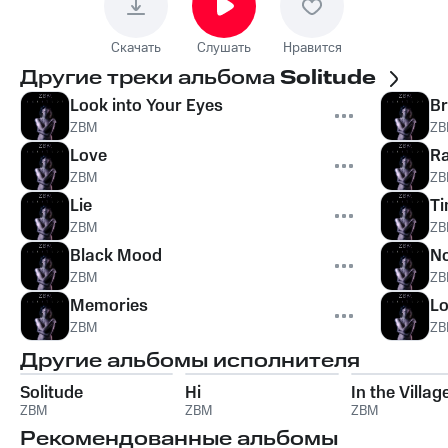
Скачать
Слушать
Нравится
Другие треки альбома
Solitude
Look into Your Eyes
B
ZBM
ZB
Love
Ra
ZBM
ZB
Lie
T
ZBM
ZB
Black Mood
N
ZBM
ZB
Memories
Lo
ZBM
ZB
Другие альбомы исполнителя
Solitude
Hi
In the Villag
ZBM
ZBM
ZBM
Рекомендованные альбомы