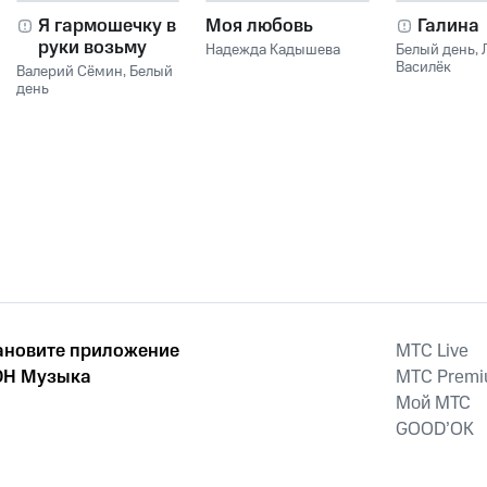
Я гармошечку в
Моя любовь
Галина
руки возьму
Надежда Кадышева
Белый день
,
Василёк
Валерий Сёмин
,
Белый
день
ановите приложение
MTС Live
Н Музыка
MTС Prem
Мой МТС
GOOD’OK