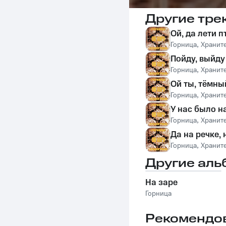
Другие тре
Ой, да лети 
Горница
,
Хранит
Пойду, выйду
Горница
,
Хранит
Ой ты, тёмны
Горница
,
Хранит
У нас было н
Горница
,
Хранит
Да на речке, 
Горница
,
Хранит
Другие аль
На заре
Горница
Рекомендо