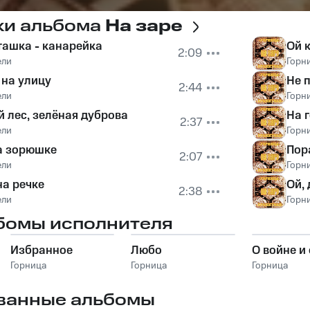
ки альбома
На заре
пташка - канарейка
Ой 
2:09
ели
Горн
 на улицу
Не 
2:44
ели
Горн
й лес, зелёная дуброва
На г
2:37
ели
Горн
а зорюшке
Пор
2:07
ели
Горн
на речке
Ой, 
2:38
ели
Горн
бомы исполнителя
Избранное
Любо
О войне и
Горница
Горница
Горница
ванные альбомы