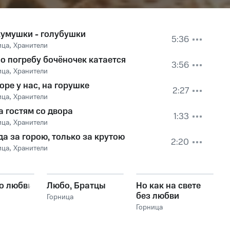
кумушки - голубушки
5:36
ица
,
Хранители
по погребу бочёночек катается
3:56
ица
,
Хранители
оре у нас, на горушке
2:27
ица
,
Хранители
а гостям со двора
1:33
ица
,
Хранители
да за горою, только за крутою
2:20
ица
,
Хранители
 о любви
Любо, Братцы
Но как на свете
без любви
Горница
прожить
Горница