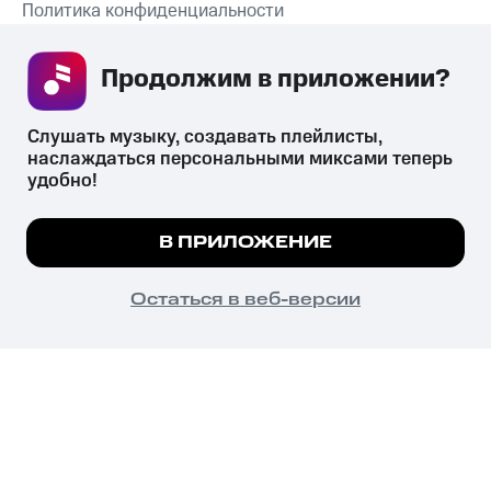
Политика конфиденциальности
Рекомендательные технологии
Продолжим в приложении? 
СКАЧАТЬ ПРИЛОЖЕНИЕ
Слушать музыку, создавать плейлисты, 
наслаждаться персональными миксами теперь 
удобно!
Незаконное потребление наркотических средств,
психотропных веществ, их аналогов причиняет вред здоровью,
Мы используем куки, чтобы на сайте все
В ПРИЛОЖЕНИЕ
их незаконный оборот запрещён и влечёт установленную
работало.
Подробнее
законодательством ответственность.
© 2026 ООО «КИОН».
ПОНЯТНО
Остаться в веб-версии
Все права защищены
18+
Главная
В приложение
Избранное