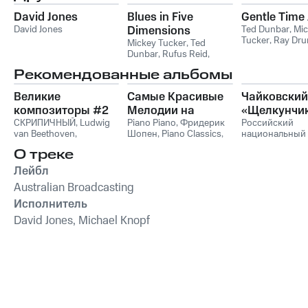
David Jones
Blues in Five
Gentle Time
David Jones
Dimensions
Ted Dunbar
,
Mic
Tucker
,
Ray Dr
Mickey Tucker
,
Ted
David Jones
Dunbar
,
Rufus Reid
,
David Jones
Рекомендованные альбомы
Великие
Самые Красивые
Чайковский
композиторы #2
Мелодии на
«Щелкунчи
СКРИПИЧНЫЙ
,
Ludwig
Пианино
Piano Piano
,
Фридерик
Российский
van Beethoven
,
Шопен
,
Piano Classics
,
национальный
Фридерик Шопен
,
Пианино
молодежный
О треке
Франц Шуберт
,
Vivaldi
симфонически
String Orchestra
,
оркестр
Лейбл
Антонио Вивальди
Australian Broadcasting
Исполнитель
David Jones, Michael Knopf