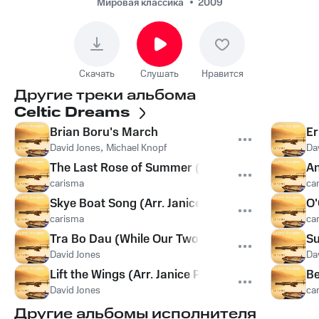
Knopf)
Мировая классика
2009
Скачать
Слушать
Нравится
Другие треки альбома
Celtic Dreams
Brian Boru's March
Er
David Jones
,
Michael Knopf
Da
The Last Rose of Summer (Arr. Janice Preece)
An
carisma
ca
Skye Boat Song (Arr. Janice Preece)
O'
carisma
ca
Tra Bo Dau (While Our Two Hearts Remain)
Su
David Jones
Da
Lift the Wings (Arr. Janice Preece)
Be
David Jones
ca
Другие альбомы исполнителя