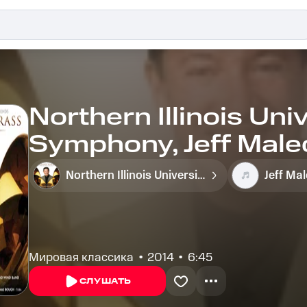
Northern Illinois Uni
Symphony, Jeff Malec
Euphonium and Wind 
Northern Illinois University Wind Symphony
Jeff Mal
Мировая классика
2014
6:45
СЛУШАТЬ