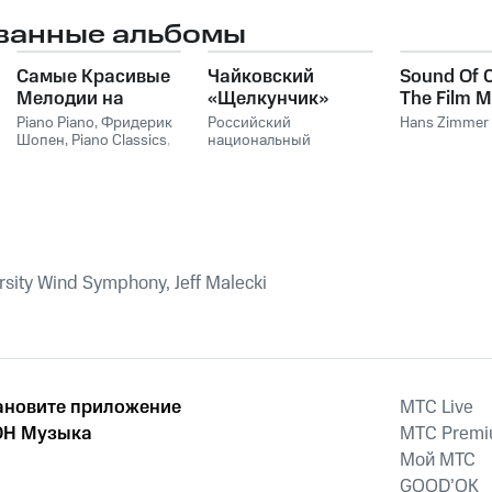
ванные альбомы
Самые Красивые
Чайковский
Sound Of 
Мелодии на
«Щелкунчик»
The Film M
Пианино
Hans Zim
Piano Piano
,
Фридерик
Российский
Hans Zimmer
Шопен
,
Piano Classics
,
национальный
Пианино
молодежный
симфонический
оркестр
ersity Wind Symphony, Jeff Malecki
ановите приложение
MTС Live
Н Музыка
MTС Prem
Мой МТС
GOOD’OK