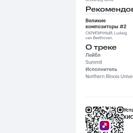
University Wind
Symphony
Рекомендо
Великие
композиторы #2
СКРИПИЧНЫЙ
,
Ludwig
van Beethoven
,
Фридерик Шопен
,
О треке
Франц Шуберт
,
Vivaldi
String Orchestra
,
Лейбл
Антонио Вивальди
Summit
Исполнитель
Northern Illinois Univ
Уст
КИО