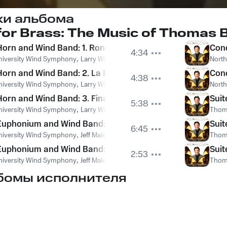
ки альбома
for Brass: The Music of Thomas
Horn and Wind Band: 1. Rondo
Conc
4:34
 University Wind Symphony
,
Larry Williams
North
Horn and Wind Band: 2. La Paloma
Conc
4:38
 University Wind Symphony
,
Larry Williams
North
Horn and Wind Band: 3. Finale
Suit
5:38
 University Wind Symphony
,
Larry Williams
Thom
Euphonium and Wind Band: 1. Allegro
Suit
6:45
 University Wind Symphony
,
Jeff Malecki
Thom
Euphonium and Wind Band: 2 Lullaby
Suit
2:53
 University Wind Symphony
,
Jeff Malecki
Thom
бомы исполнителя