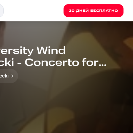
30 ДНЕЙ БЕСПЛАТНО
versity Wind
ki - Concerto for
Band: 1. Allegro
ecki