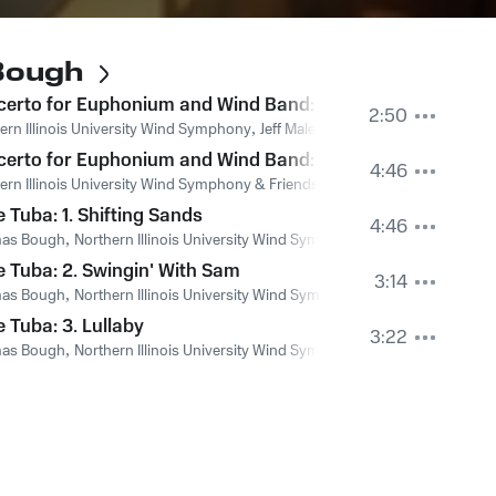
 Bough
erto for Euphonium and Wind Band: 3. Deep River
2:50
ern Illinois University Wind Symphony
,
Jeff Malecki
erto for Euphonium and Wind Band: 4. Deep River Finale
4:46
ern Illinois University Wind Symphony & Friends
e Tuba: 1. Shifting Sands
4:46
as Bough
,
Northern Illinois University Wind Symphony
e Tuba: 2. Swingin' With Sam
3:14
as Bough
,
Northern Illinois University Wind Symphony
e Tuba: 3. Lullaby
3:22
as Bough
,
Northern Illinois University Wind Symphony