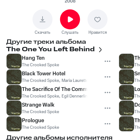
2008
Скачать
Слушать
Нравится
Другие треки альбома
The One You Left Behind
Hang Ten
Th
The Crooked Spoke
Th
Black Tower Hotel
Sn
The Crooked Spoke
,
Maria Laurette Friis
Th
The Sacrifice Of The Common Thief
L
The Crooked Spoke
,
Egil Dennerline
Th
Strange Walk
D
The Crooked Spoke
Th
Prologue
Th
The Crooked Spoke
Th
Другие альбомы исполнителя