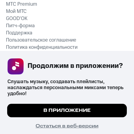
MTС Premium
Мой МТС
GOOD’OK
Питч-форма
Поддержка
Пользовательское соглашение
Политика конфиденциальности
Рекомендательные технологии
Продолжим в приложении? 
СКАЧАТЬ ПРИЛОЖЕНИЕ
Слушать музыку, создавать плейлисты, 
наслаждаться персональными миксами теперь 
удобно!
Незаконное потребление наркотических средств,
психотропных веществ, их аналогов причиняет вред здоровью,
Мы используем куки, чтобы на сайте все
В ПРИЛОЖЕНИЕ
их незаконный оборот запрещён и влечёт установленную
работало.
Подробнее
законодательством ответственность.
© 2026 ООО «КИОН».
ПОНЯТНО
Остаться в веб-версии
Все права защищены
18+