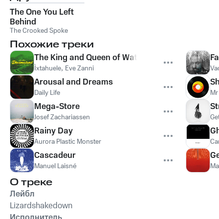
The One You Left
Behind
The Crooked Spoke
Похожие треки
The King and Queen of Waters
F
Ìxtahuele
,
Eve Zanni
Va
Arousal and Dreams
S
Daily Life
Mr
Mega-Store
St
Josef Zachariassen
Ge
Rainy Day
G
Aurora Plastic Monster
Ca
Cascadeur
Ge
Manuel Laisné
Ma
О треке
Лейбл
Lizardshakedown
Исполнитель