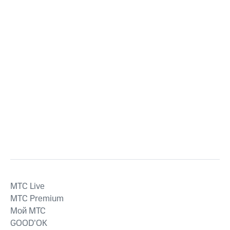
MTС Live
MTС Premium
Мой МТС
GOOD’OK