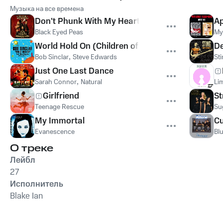
Музыка на все времена
Don't Phunk With My Heart
Ap
Black Eyed Peas
My
World Hold On (Children of the Sky)
De
Bob Sinclar
,
Steve Edwards
St
Just One Last Dance
Sarah Connor
,
Natural
Lim
Girlfriend
St
Teenage Rescue
Su
My Immortal
Cu
Evanescence
Bl
О треке
Лейбл
27
Исполнитель
Blake Ian