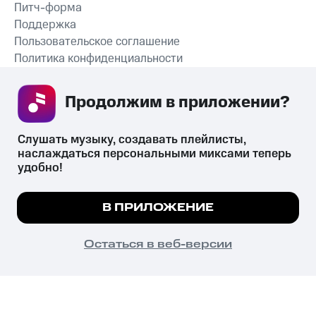
Питч-форма
Поддержка
Пользовательское соглашение
Политика конфиденциальности
Рекомендательные технологии
Продолжим в приложении? 
СКАЧАТЬ ПРИЛОЖЕНИЕ
Слушать музыку, создавать плейлисты, 
наслаждаться персональными миксами теперь 
удобно!
Незаконное потребление наркотических средств,
психотропных веществ, их аналогов причиняет вред здоровью,
Мы используем куки, чтобы на сайте все
В ПРИЛОЖЕНИЕ
их незаконный оборот запрещён и влечёт установленную
работало.
Подробнее
законодательством ответственность.
© 2026 ООО «КИОН».
ПОНЯТНО
Остаться в веб-версии
Все права защищены
18+
Главная
В приложение
Избранное