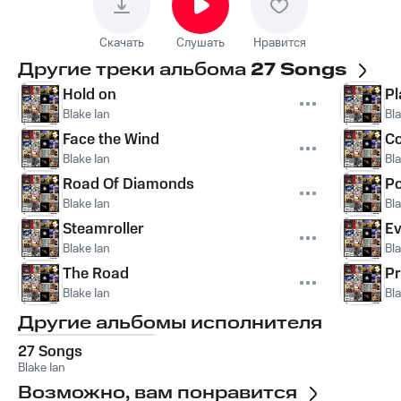
Скачать
Слушать
Нравится
Другие треки альбома
27 Songs
Hold on
Pl
Blake Ian
Bla
Face the Wind
Co
Blake Ian
Bla
Road Of Diamonds
Po
Blake Ian
Bla
Steamroller
Ev
Blake Ian
Bla
The Road
Pr
Blake Ian
Bla
Другие альбомы исполнителя
27 Songs
Blake Ian
Возможно, вам понравится