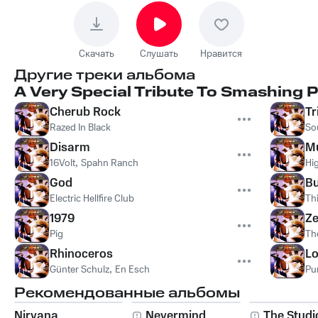
Скачать
Слушать
Нравится
Другие треки альбома
A Very Special Tribute To Smashing
Cherub Rock
Tr
Razed In Black
So
Disarm
Mu
16Volt
,
Spahn Ranch
Hi
God
Bu
Electric Hellfire Club
Th
1979
Ze
Pig
Th
Rhinoceros
L
Günter Schulz
,
En Esch
Pu
Рекомендованные альбомы
Nirvana
Nevermind
The Studi