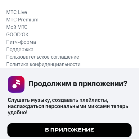
MTС Live
MTС Premium
Мой МТС
GOOD’OK
Питч-форма
Поддержка
Пользовательское соглашение
Политика конфиденциальности
Рекомендательные технологии
Продолжим в приложении? 
СКАЧАТЬ ПРИЛОЖЕНИЕ
Слушать музыку, создавать плейлисты, 
наслаждаться персональными миксами теперь 
удобно!
Незаконное потребление наркотических средств,
психотропных веществ, их аналогов причиняет вред здоровью,
Мы используем куки, чтобы на сайте все
В ПРИЛОЖЕНИЕ
их незаконный оборот запрещён и влечёт установленную
работало.
Подробнее
законодательством ответственность.