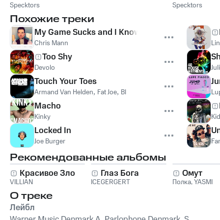
Specktors
Specktors
Похожие треки
My Game Sucks and I Know It
Chris Mann
Li
Too Shy
S
Devolo
Jul
Touch Your Toes
J
Armand Van Helden
,
Fat Joe
,
Bl
Lu
Macho
Kinky
Ki
Locked In
Un
Joe Burger
Fa
Рекомендованные альбомы
Красивое Зло
Глаз Бога
Омут
VILLIAN
ICEGERGERT
Полка
,
YASMI
О треке
Лейбл
Warner Music Denmark A, Parlophone Denmark, S