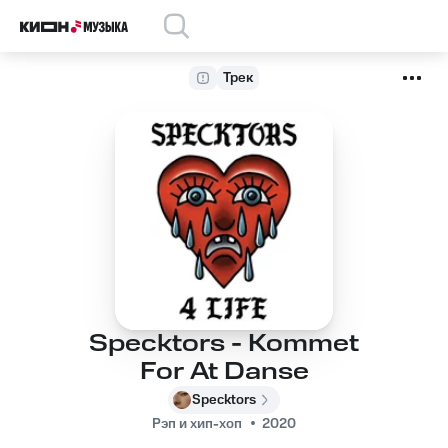
Трек
Specktors - Kommet
For At Danse
Specktors
Рэп и хип-хоп
2020