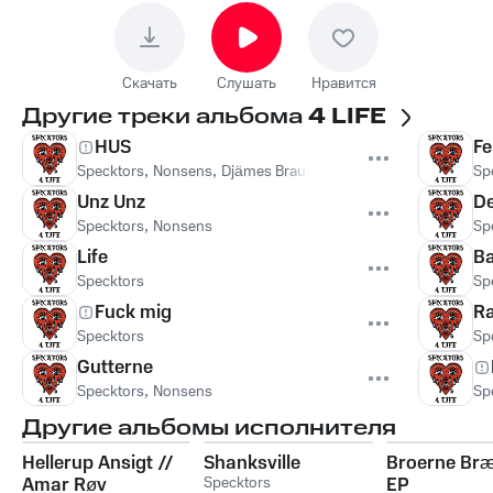
Скачать
Слушать
Нравится
Другие треки альбома
4 LIFE
HUS
Fe
Specktors
,
Nonsens
,
Djämes Braun
Sp
Unz Unz
De
Specktors
,
Nonsens
Sp
Life
B
Specktors
Sp
Fuck mig
R
Specktors
Sp
Gutterne
Specktors
,
Nonsens
Sp
Другие альбомы исполнителя
Hellerup Ansigt //
Shanksville
Broerne Br
Amar Røv
Specktors
EP