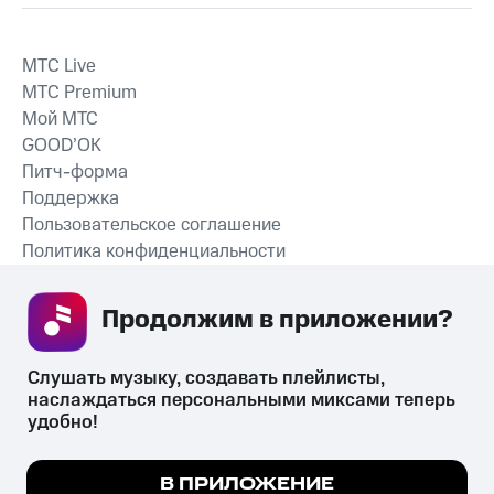
MTС Live
MTС Premium
Мой МТС
GOOD’OK
Питч-форма
Поддержка
Пользовательское соглашение
Политика конфиденциальности
Рекомендательные технологии
Продолжим в приложении? 
СКАЧАТЬ ПРИЛОЖЕНИЕ
Слушать музыку, создавать плейлисты, 
наслаждаться персональными миксами теперь 
удобно!
Незаконное потребление наркотических средств,
психотропных веществ, их аналогов причиняет вред здоровью,
Мы используем куки, чтобы на сайте все
В ПРИЛОЖЕНИЕ
их незаконный оборот запрещён и влечёт установленную