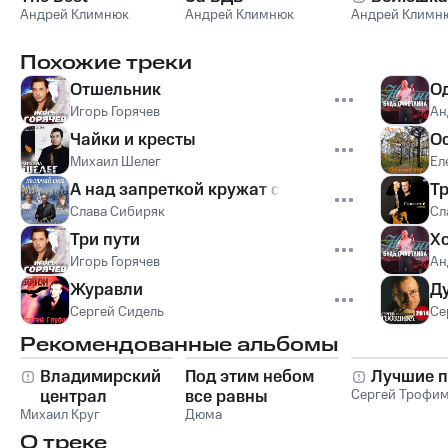
Андрей Климнюк
Андрей Климнюк
Андрей Климн
Похожие треки
Отшельник
О
Игорь Горячев
Ан
Чайки и кресты
О
Михаил Шелег
Ел
А над запреткой кружат сизари
Т
Слава Сибиряк
Сл
Три пути
Х
Игорь Горячев
Ан
Журавли
Д
Сергей Сидель
Се
Рекомендованные альбомы
Владимирский
Под этим небом
Лучшие п
централ
все равны
Сергей Трофи
Михаил Круг
Дюма
О треке