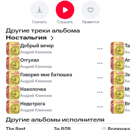
Скачать
Слушать
Нравится
Другие треки альбома
Ностальгия
Добрый вечер
Т
Андрей Климнюк
Ан
Отгулял
А
Андрей Климнюк
Ан
Говорил мне батюшка
З
Андрей Климнюк
Ан
Наколочка
М
Андрей Климнюк
Ан
Недотрога
В
Андрей Климнюк
Ан
Другие альбомы исполнителя
The Best
За ВДВ
Волюшка