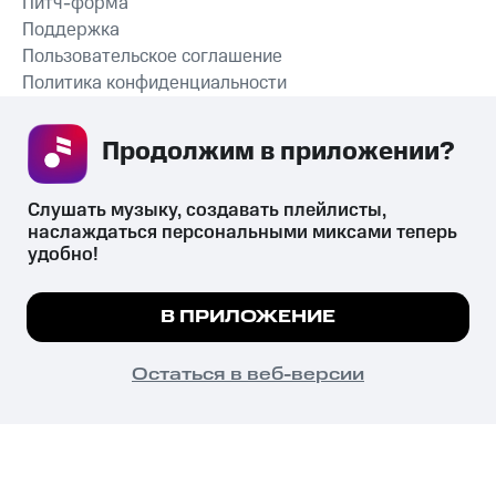
Питч-форма
Поддержка
Пользовательское соглашение
Политика конфиденциальности
Рекомендательные технологии
Продолжим в приложении? 
СКАЧАТЬ ПРИЛОЖЕНИЕ
Слушать музыку, создавать плейлисты, 
наслаждаться персональными миксами теперь 
удобно!
Незаконное потребление наркотических средств,
психотропных веществ, их аналогов причиняет вред здоровью,
Мы используем куки, чтобы на сайте все
В ПРИЛОЖЕНИЕ
их незаконный оборот запрещён и влечёт установленную
работало.
Подробнее
законодательством ответственность.
© 2026 ООО «КИОН».
ПОНЯТНО
Остаться в веб-версии
Все права защищены
18+
Главная
В приложение
Избранное