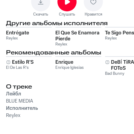
Скачать
Слушать
Нравится
Другие альбомы исполнителя
Entrégate
El Que Se Enamora
Te Sigo Pen
Reylex
Pierde
Reylex
Reylex
Рекомендованные альбомы
Estilo R'S
Enrique
DeBÍ TiR
El De Las R's
Enrique Iglesias
FOToS
Bad Bunny
О треке
Лейбл
BLUE MEDIA
Исполнитель
Reylex