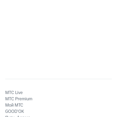
MTС Live
MTС Premium
Мой МТС
GOOD’OK