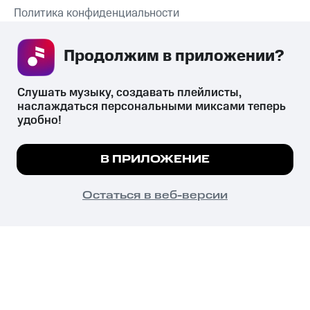
Политика конфиденциальности
Рекомендательные технологии
Продолжим в приложении? 
СКАЧАТЬ ПРИЛОЖЕНИЕ
Слушать музыку, создавать плейлисты, 
наслаждаться персональными миксами теперь 
удобно!
Незаконное потребление наркотических средств,
психотропных веществ, их аналогов причиняет вред здоровью,
Мы используем куки, чтобы на сайте все
В ПРИЛОЖЕНИЕ
их незаконный оборот запрещён и влечёт установленную
работало.
Подробнее
законодательством ответственность.
© 2026 ООО «КИОН».
ПОНЯТНО
Остаться в веб-версии
Все права защищены
18+
Главная
В приложение
Избранное