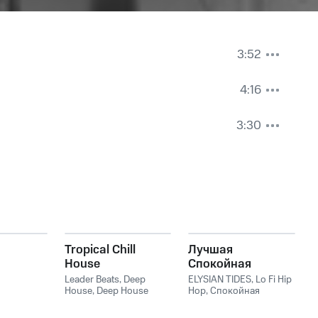
3:52
4:16
3:30
Tropical Chill
Лучшая
House
Спокойная
Музыка Для
Leader Beats
,
Deep
ELYSIAN TIDES
,
Lo Fi Hip
House
,
Deep House
Фона, Работы И
Hop
,
Спокойная
Music
,
Chillout
,
Chillout
фоновая музыка
Учёбы — Фоновая
Lounge
,
Ibiza Lounge