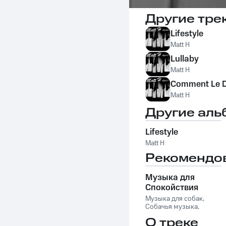
Другие тре
Lifestyle
Matt H
Lullaby
Matt H
Comment Le D
Matt H
Другие аль
Lifestyle
Matt H
Рекомендо
Музыка для
Спокойствия
Кошек
Музыка для собак
,
Собачья музыка
,
Музыка для кошек
,
О треке
Музыка для сна