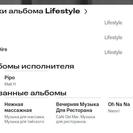
ки альбома
Lifestyle
Lifestyle
Lifestyle
ire
Lifestyle
бомы исполнителя
Pipo
Matt H
ванные альбомы
Нежная
Вечерняя Музыка
Oh Na Na
массажная
Для Ресторана
Nassri
музыка для
Vol. 1
Музыка для массажа
,
Café Del Mar
,
Музыка
глубокого
Музыка для тайского
для ресторанов
,
массажа
,
Музыка для
Спокойная фоновая
расслабления и
Массажа Спа
,
Музыка
музыка