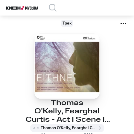
Трек
Thomas
O'Kelly, Fearghal
Curtis - Act I Scene I :
Is eol daoibh, a
Thomas O'Kelly, Fearghal Curtis