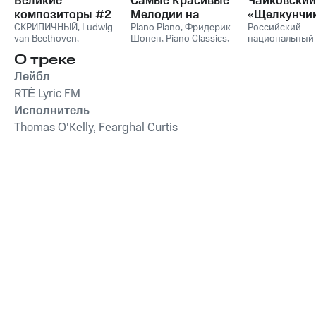
Великие
Самые Красивые
Чайковский
композиторы #2
Мелодии на
«Щелкунчи
СКРИПИЧНЫЙ
,
Ludwig
Пианино
Piano Piano
,
Фридерик
Российский
van Beethoven
,
Шопен
,
Piano Classics
,
национальный
Фридерик Шопен
,
Пианино
молодежный
О треке
Франц Шуберт
,
Vivaldi
симфонически
String Orchestra
,
оркестр
Лейбл
Антонио Вивальди
RTÉ Lyric FM
Исполнитель
Thomas O'Kelly, Fearghal Curtis