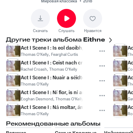
chairde
Мировая классика
2018
Скачать
Слушать
Нравится
Другие треки альбома
Eithne
Act I Scene I : Is eol daoibh, a chairde
Ac
Thomas O'Kelly
,
Fearghal Curtis
Th
Act I Scene I : Ceist nach crua le réiteach
Ac
Rachel Croash
,
Thomas O'Kelly
Co
Act I Scene I : Nuair a séidtear an stoc an shléibh
Ac
Thomas O'Kelly
Th
Act I Scene I : Ní fior, is ní ar bhéithibh
Ac
Eoghan Desmond
,
Thomas O'Kelly
Ga
Act I Scene I : Ná moltar, ámh, don chraobh a blá
Ac
Thomas O'Kelly
Rob
Рекомендованные альбомы