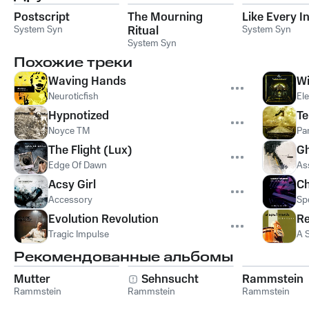
Postscript
The Mourning
Like Every I
System Syn
Ritual
System Syn
System Syn
Похожие треки
Waving Hands
Wi
Neuroticfish
El
Hypnotized
T
Noyce TM
Pan
The Flight (Lux)
G
Edge Of Dawn
As
Acsy Girl
C
Accessory
Sp
Evolution Revolution
Re
Tragic Impulse
A S
Рекомендованные альбомы
Mutter
Sehnsucht
Rammstein
Rammstein
Rammstein
Rammstein