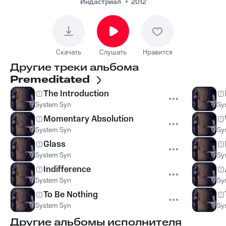
Индастриал
2012
Скачать
Слушать
Нравится
Другие треки альбома
Premeditated
The Introduction
System Syn
Sy
Momentary Absolution
System Syn
Sy
Glass
System Syn
Sy
Indifference
System Syn
Sy
To Be Nothing
System Syn
Sy
Другие альбомы исполнителя