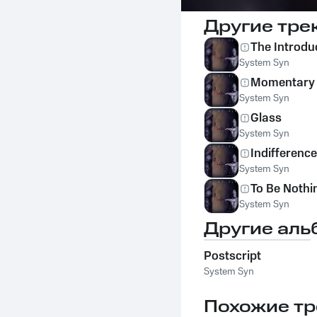
Другие тре
The Introdu
System Syn
Momentary 
System Syn
Glass
System Syn
Indifference
System Syn
To Be Nothi
System Syn
Другие аль
Postscript
System Syn
Похожие тр