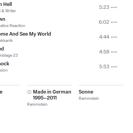
 Hell
5:23
 & Writer
wn
6:02
ative Reaction
ome And See My World
4:44
ekkanik
ed
4:58
mblage 23
hock
5:53
sion
se
Made in Germany
Sonne
1995–2011
Rammstein
Rammstein