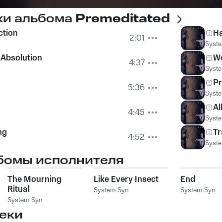
ки альбома
Premeditated
ction
Ha
2:01
Syst
Absolution
Wo
4:37
Syst
Pr
5:36
Syst
Al
4:45
Syst
ng
Tr
4:52
Syst
бомы исполнителя
The Mourning
Like Every Insect
End
Ritual
System Syn
System Syn
System Syn
еки