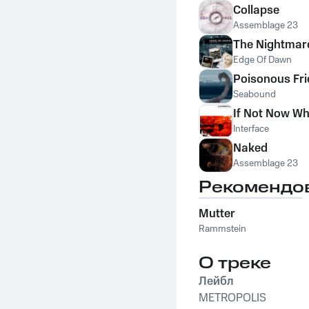
Collapse
Assemblage 23
The Nightmar
Edge Of Dawn
Poisonous Fr
Seabound
If Not Now W
Interface
Naked
Assemblage 23
Рекомендо
Mutter
Rammstein
О треке
Лейбл
METROPOLIS