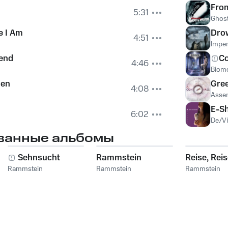
From
5:31
Ghost
e I Am
Dro
4:51
Imper
iend
C
4:46
Biom
hen
Gre
4:08
Asse
E-S
6:02
De/Vi
ванные альбомы
Sehnsucht
Rammstein
Reise, Rei
Rammstein
Rammstein
Rammstein