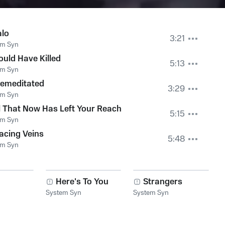
lo
3:21
em Syn
uld Have Killed
5:13
em Syn
emeditated
3:29
em Syn
l That Now Has Left Your Reach
5:15
em Syn
acing Veins
5:48
em Syn
Here's To You
Strangers
System Syn
System Syn