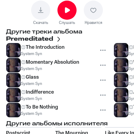
Скачать
Слушать
Нравится
Другие треки альбома
Premeditated
The Introduction
System Syn
Sy
Momentary Absolution
System Syn
Sy
Glass
System Syn
Sy
Indifference
System Syn
Sy
To Be Nothing
System Syn
Sy
Другие альбомы исполнителя
Postscript
The Mourning
Like Every I