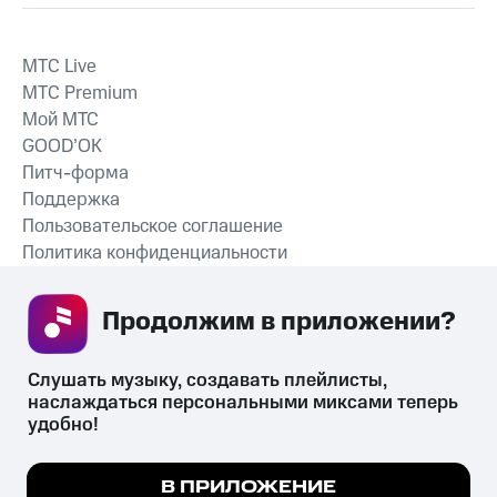
MTС Live
MTС Premium
Мой МТС
GOOD’OK
Питч-форма
Поддержка
Пользовательское соглашение
Политика конфиденциальности
Рекомендательные технологии
Продолжим в приложении? 
СКАЧАТЬ ПРИЛОЖЕНИЕ
Слушать музыку, создавать плейлисты, 
наслаждаться персональными миксами теперь 
удобно!
Незаконное потребление наркотических средств,
психотропных веществ, их аналогов причиняет вред здоровью,
Мы используем куки, чтобы на сайте все
В ПРИЛОЖЕНИЕ
их незаконный оборот запрещён и влечёт установленную