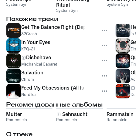
System Syn
Ritual
System Syn
System Syn
Похожие треки
Get The Balance Right (Depeche Mode cover)
He
32Crash
In 
In Your Eyes
Ge
KPQ-21
Di
Disbehave
Qu
Mechanical Cabaret
Fir
Salvation
Ob
Chrom
Ac
Feed My Obsessions (All Is Justified)
Nórdika
De
Рекомендованные альбомы
Mutter
Sehnsucht
Rammstein
Rammstein
Rammstein
Rammstein
О треке