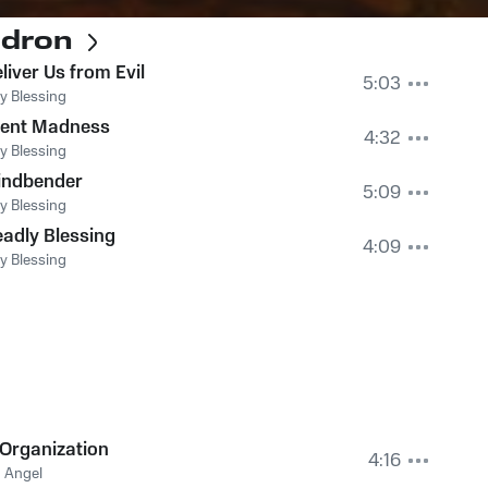
ldron
liver Us from Evil
5:03
y Blessing
lent Madness
4:32
y Blessing
indbender
5:09
y Blessing
adly Blessing
4:09
y Blessing
Organization
4:16
 Angel