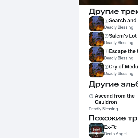
Другие тре
Search and
Deadly Blessing
Salem's Lot
Deadly Blessing
Escape the
Deadly Blessing
Cry of Med
Deadly Blessing
Другие аль
Ascend from the
Cauldron
Deadly Blessing
Похожие тр
Ex-Tc
Death Angel