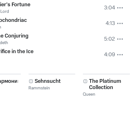
ier's Fortune
3:04
 Lord
ochondriac
4:13
h
e Conjuring
5:02
deth
ifice in the Ice
4:09
армоника!
Sehnsucht
The Platinum
Collection
Rammstein
Queen