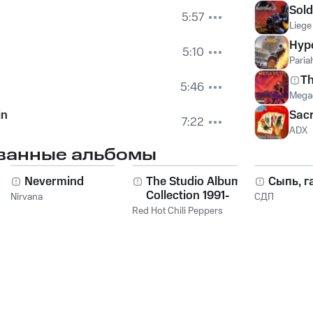
Sold
5:57
Liege
Hyp
5:10
Paria
Th
5:46
Mega
in
Sacr
7:22
ADX
ванные альбомы
Nevermind
The Studio Album
Сыпь, г
Collection 1991-
Nirvana
СДП
2011
Red Hot Chili Peppers