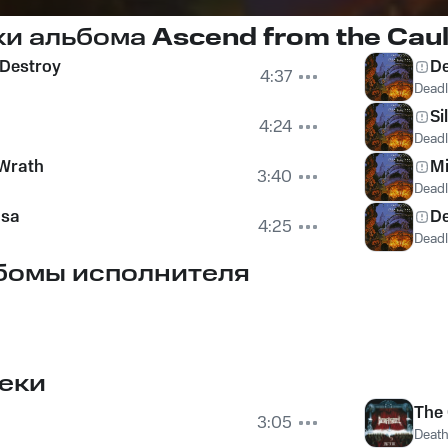
ки альбома
Ascend from the Cau
 Destroy
De
4:37
Deadl
Si
4:24
Deadl
 Wrath
M
3:40
Deadl
usa
De
4:25
Deadl
бомы исполнителя
еки
The 
3:05
Death