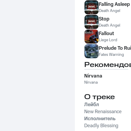
Falling Asleep
Death Angel
Stop
Death Angel
Fallout
Liege Lord
Prelude To Ru
Fates Warning
Рекомендо
Nirvana
Nirvana
О треке
Лейбл
New Renaissance
Исполнитель
Deadly Blessing