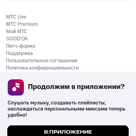
MTС Live
MTС Premium
Мой МТС
GOOD’OK
Питч-форма
Поддержка
Пользовательское соглашение
Политика конфиденциальности
Рекомендательные технологии
Продолжим в приложении? 
СКАЧАТЬ ПРИЛОЖЕНИЕ
Слушать музыку, создавать плейлисты, 
наслаждаться персональными миксами теперь 
удобно!
Незаконное потребление наркотических средств,
психотропных веществ, их аналогов причиняет вред здоровью,
Мы используем куки, чтобы на сайте все
В ПРИЛОЖЕНИЕ
их незаконный оборот запрещён и влечёт установленную