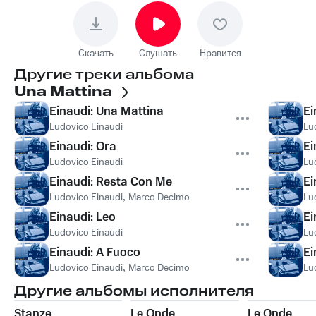
Скачать
Слушать
Нравится
Другие треки альбома
Una Mattina
Einaudi: Una Mattina
Ei
Ludovico Einaudi
Lu
Einaudi: Ora
Ei
Ludovico Einaudi
Lu
Einaudi: Resta Con Me
Ei
Ludovico Einaudi
,
Marco Decimo
Lu
Einaudi: Leo
Ei
Ludovico Einaudi
Lu
Einaudi: A Fuoco
Ei
Ludovico Einaudi
,
Marco Decimo
Lu
Другие альбомы исполнителя
Stanze
Le Onde
Le Onde