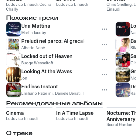
Ludovico Einaudi
,
Cecilia
Ludovico Einaudi
Chris Snelling
,
L
Chailly
Einaudi
Похожие треки
Una Mattina
L
Martin Jacoby
Na
Preludi nel parco: Al grecale sull'altopiano
Ba
Alberto Nosè
Sil
Locked out of Heaven
S
Bugge Wesseltoft
Oli
Looking At the Waves
Gr
Jon
Nic
Endless Instant
De
Emiliano Paterlini
,
Daniele Benati
,
Fabio Di Bari
Ra
Рекомендованные альбомы
Cinema
In A Time Lapse
Nocturne: T
Ludovico Einaudi
Ludovico Einaudi
Anniversary
Collection
Secret Garden
О треке