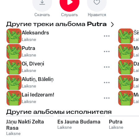
Скачать
Слушать
Нравится
Другие треки альбома
Putra
Aleksandrs
Ši
Laiksne
La
Putra
Mē
Laiksne
La
Oi, Dīveņi
Dz
Laiksne
La
Alutiņ, Bāleliņ
Ja
Laiksne
La
Lai Iedzeram!
Ma
Laiksne
La
Другие альбомы исполнителя
Jāņu Nakti Zelta
Es Jauna Budama
Putra
Rasa
Laiksne
Laiksne
Laiksne