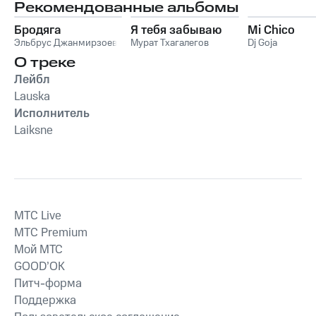
Рекомендованные альбомы
Бродяга
Я тебя забываю
Mi Chico
Эльбрус Джанмирзоев
Мурат Тхагалегов
Dj Goja
О треке
Лейбл
Lauska
Исполнитель
Laiksne
MTС Live
MTС Premium
Мой МТС
GOOD’OK
Питч-форма
Поддержка