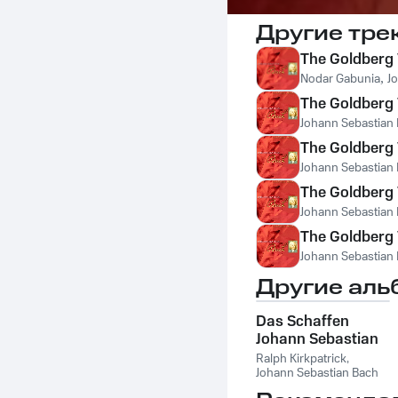
Другие тре
The Goldberg 
Nodar Gabunia
,
J
The Goldberg V
Johann Sebastian
The Goldberg V
Johann Sebastian
The Goldberg V
Johann Sebastian
The Goldberg V
Johann Sebastian
Другие аль
Das Schaffen
Johann Sebastian
Bachs: Serie G:
Ralph Kirkpatrick
,
Werken für Klavier
Johann Sebastian Bach