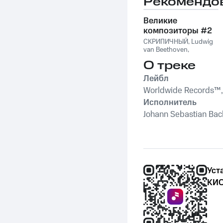
Рекомендо
Великие
композиторы #2
СКРИПИЧНЫЙ
,
Ludwig
van Beethoven
,
Фридерик Шопен
,
О треке
Франц Шуберт
,
Vivaldi
String Orchestra
,
Лейбл
Антонио Вивальди
Worldwide Records™,
Исполнитель
Johann Sebastian Bach
Уст
КИО