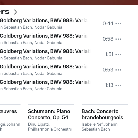
ers
Goldberg Variations, BWV 988: Variation 5 a 1 ovvero 2 Cl
0:44
n Sebastian Bach
,
Nodar Gabunia
Goldberg Variations, BWV 988: Variation 6 - Canone alla S
0:58
n Sebastian Bach
,
Nodar Gabunia
Goldberg Variations, BWV 988: Variation 7 a 1 ovvero 2 Cl
1:51
n Sebastian Bach
,
Nodar Gabunia
 Clav.
Goldberg Variations, BWV 988: Variation 8 a 2 Clav.
0:53
n Sebastian Bach
,
Nodar Gabunia
Goldberg Variations, BWV 988: Variation 9 - Canone alla Te
1:13
n Sebastian Bach
,
Nodar Gabunia
 œuvres
Schumann: Piano
Bach: Concerto
Concerto, Op. 54
brandebourgeois
No. 5 & Concerto
tgé
,
Johann
Dinu Lipatti
,
Isabelle Nef
,
Johann
ch
Philharmonia Orchestra
,
pour clavecin No. 4
Sebastian Bach
Герберт фон Караян
,