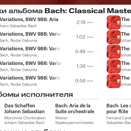
ки альбома
Bach: Classical Mast
Variations, BWV 988: Aria
The 
2:18
ohann Sebastian Bach
Johan
ariations, BWV 988: Variation 1 a 1 Clav.
The 
1:02
 Bach
,
Nodar Gabunia
Johan
ariations, BWV 988: Variation 2 a 1 Clav.
The 
0:49
 Bach
,
Nodar Gabunia
Johan
ariations, BWV 988: Variation 3 - Canone all’Unisono. a 1
The 
1:38
 Bach
,
Nodar Gabunia
Johan
ariations, BWV 988: Variation 4 a 1 Clav.
The 
0:58
 Bach
,
Nodar Gabunia
Johan
бомы исполнителя
Das Schaffen
Bach: Aria de la
Bach: Les
Johann Sebastian
Suite orchestrale
pour flûte
Bachs: Serie D.
No. 3 - Handel:
Münchner Chorknaben
,
Wiener
Fernand Cara
Passionen und
Johann Sebastian Bach
Largo de Xerxès
Staatsopernorchester
,
Sebastian Ba
Johann Sebastian Bach
Oratorien