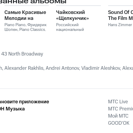
ванные альбомы
Самые Красивые
Чайковский
Sound Of 
Мелодии на
«Щелкунчик»
The Film M
Пианино
Hans Zim
Piano Piano
,
Фридерик
Российский
Hans Zimmer
Шопен
,
Piano Classics
,
национальный
Пианино
молодежный
симфонический
оркестр
 43 North Broadway
, Alexander Rakhlis, Andrei Antonov, Vladimir Aleshkov, Alexa
ановите приложение
MTС Live
Н Музыка
MTС Prem
Мой МТС
GOOD’OK