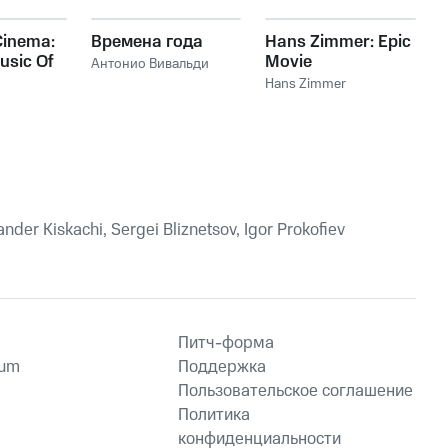
Роберт Шуман
,
Walter
Gieseking
,
Philharmonia
Orchestra, Herbert von
Cinema:
Времена года
Hans Zimmer: Epic
Karajan, Walter
usic Of
Movie
Антонио Вивальди
Gieseking
,
Johann
mer
Soundtracks
Sebastian Bach
Hans Zimmer
nder Kiskachi, Sergei Bliznetsov, Igor Prokofiev
Питч-форма
ium
Поддержка
Пользовательское соглашение
Политика
конфиденциальности