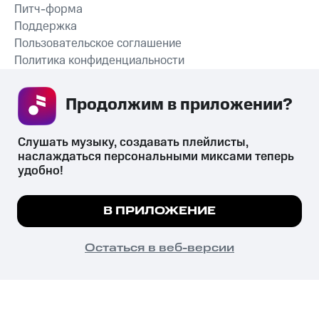
Питч-форма
Поддержка
Пользовательское соглашение
Политика конфиденциальности
Рекомендательные технологии
Продолжим в приложении? 
СКАЧАТЬ ПРИЛОЖЕНИЕ
Слушать музыку, создавать плейлисты, 
наслаждаться персональными миксами теперь 
удобно!
Незаконное потребление наркотических средств,
психотропных веществ, их аналогов причиняет вред здоровью,
Мы используем куки, чтобы на сайте все
В ПРИЛОЖЕНИЕ
их незаконный оборот запрещён и влечёт установленную
работало.
Подробнее
законодательством ответственность.
© 2026 ООО «КИОН».
ПОНЯТНО
Остаться в веб-версии
Все права защищены
18+
Главная
В приложение
Избранное