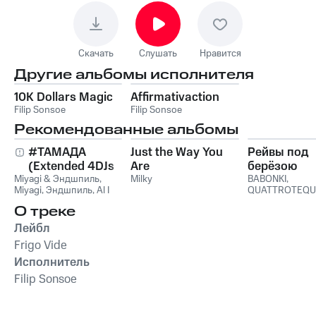
Скачать
Слушать
Нравится
Другие альбомы исполнителя
10K Dollars Magic
Affirmativaction
Filip Sonsoe
Filip Sonsoe
Рекомендованные альбомы
#ТАМАДА
Just the Way You
Рейвы под
(Extended 4DJs
Are
берёзою
Miyagi & Эндшпиль
Pack)
,
Milky
BABONKI
,
Miyagi
,
Эндшпиль
,
Al I
QUATTROTEQU
Bo
,
Wooshendoo
О треке
Лейбл
Frigo Vide
Исполнитель
Filip Sonsoe