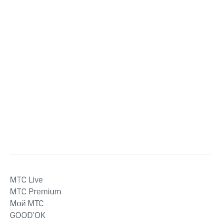
MTС Live
MTС Premium
Мой МТС
GOOD’OK