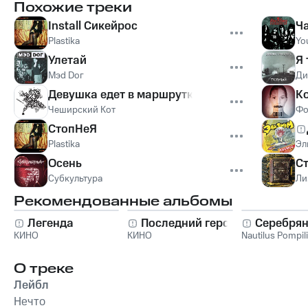
Похожие треки
Install Сикейрос
Ч
Plastika
Yo
Улетай
Я
Мэd Dог
Ди
Девушка едет в маршрутке
К
Чеширский Кот
Фо
СтопНеЯ
Plastika
Эл
Осень
Ст
Субкультура
Ли
Рекомендованные альбомы
Легенда
Последний герой
Серебрян
КИНО
КИНО
Nautilus Pompil
О треке
Лейбл
Нечто