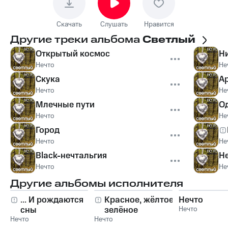
Скачать
Слушать
Нравится
Другие треки альбома
Светлый
Открытый космос
Н
Нечто
Не
Скука
А
Нечто
Не
Млечные пути
О
Нечто
Не
Город
Нечто
Не
Black-нечтальгия
Н
Нечто
Не
Другие альбомы исполнителя
... И рождаются
Красное, жёлтое,
Нечто
сны
зелёное
Нечто
Нечто
Нечто