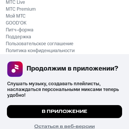
MTС Live
MTС Premium
Мой МТС
GOOD’OK
Питч-форма
Поддержка
Пользовательское соглашение
Политика конфиденциальности
Рекомендательные технологии
Продолжим в приложении? 
СКАЧАТЬ ПРИЛОЖЕНИЕ
Слушать музыку, создавать плейлисты, 
наслаждаться персональными миксами теперь 
удобно!
Незаконное потребление наркотических средств,
психотропных веществ, их аналогов причиняет вред здоровью,
Мы используем куки, чтобы на сайте все
В ПРИЛОЖЕНИЕ
их незаконный оборот запрещён и влечёт установленную
работало.
Подробнее
законодательством ответственность.
© 2026 ООО «КИОН».
ПОНЯТНО
Остаться в веб-версии