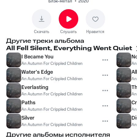
Блэк-метал
2020
Скачать
Слушать
Нравится
Другие треки альбома
All Fell Silent, Everything Went Quiet
I Became You
No
An Autumn For Crippled Children
An
Water's Edge
Al
An Autumn For Crippled Children
An
Everlasting
Th
An Autumn For Crippled Children
An
Paths
Cr
An Autumn For Crippled Children
An
Silver
Di
An Autumn For Crippled Children
An
Другие альбомы исполнителя