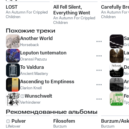
LOST
All Fell Silent,
Carefully Br
An Autumn For Crippled
Everything Went
An Autumn For 
Children
Children
Quiet
An Autumn For Crippled
Children
Похожие треки
Another World
Sa
Horseback
Gr
Loputon tuntematon
La
Oranssi Pazuzu
Fe
To Valdura
D
Ancient Mastery
No
Ascending to Emptiness
An
Clarion Knell
Av
Wunschwelt
Fe
Verhinderer
Тр
Рекомендованные альбомы
Pulver
Filosofem
Burzum/Ask
Lifelover
Burzum
Burzum