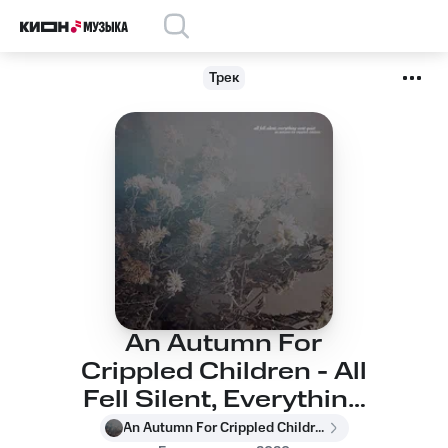
Трек
An Autumn For
Crippled Children - All
Fell Silent, Everything
Went Quiet
An Autumn For Crippled Children