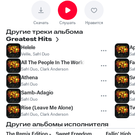
Скачать
Слушать
Нравится
Другие треки альбома
Greatest Hits
Helele
Ap
Velile
,
Safri Duo
Sa
All The People In The World
Fa
Safri Duo
,
Clark Anderson
Sa
Athena
S
Safri Duo
Sa
Samb-Adagio
Pl
Safri Duo
Sa
Rise (Leave Me Alone)
Tw
Safri Duo
,
Clark Anderson
Sa
Другие альбомы исполнителя
The Remix Edition -
Sweet Freedom
Fallin' High