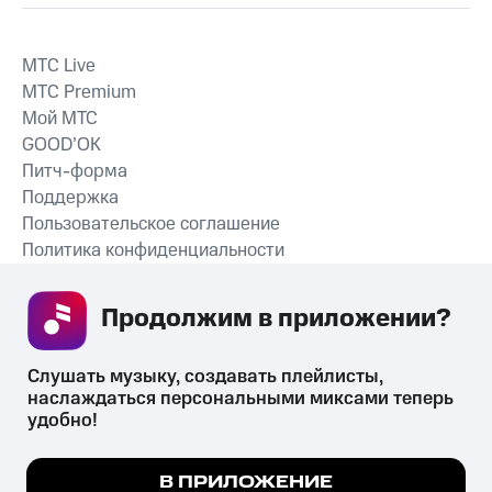
MTС Live
MTС Premium
Мой МТС
GOOD’OK
Питч-форма
Поддержка
Пользовательское соглашение
Политика конфиденциальности
Рекомендательные технологии
Продолжим в приложении? 
СКАЧАТЬ ПРИЛОЖЕНИЕ
Слушать музыку, создавать плейлисты, 
наслаждаться персональными миксами теперь 
удобно!
Незаконное потребление наркотических средств,
психотропных веществ, их аналогов причиняет вред здоровью,
Мы используем куки, чтобы на сайте все
В ПРИЛОЖЕНИЕ
их незаконный оборот запрещён и влечёт установленную