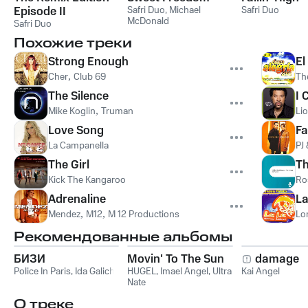
Episode II
Safri Duo
,
Michael
Safri Duo
McDonald
Safri Duo
Похожие треки
Strong Enough
El
Cher
,
Club 69
Th
The Silence
I 
Mike Koglin
,
Truman
Lio
Love Song
Fa
La Campanella
PJ
The Girl
Th
Kick The Kangaroo
Ro
Adrenaline
La
Mendez
,
M12
,
M 12 Productions
Lo
Рекомендованные альбомы
БИЗИ
Movin' To The Sun
damage
Police In Paris
,
Ida Galich
HUGEL
,
Imael Angel
,
Ultra
Kai Angel
Nate
О треке