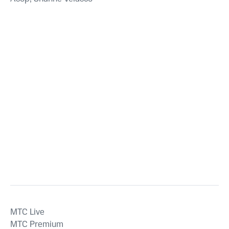
MTС Live
MTС Premium