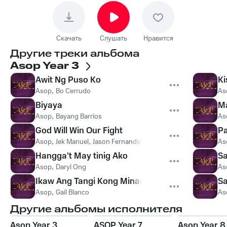
Скачать
Слушать
Нравится
Другие треки альбома
Asop Year 3
Awit Ng Puso Ko
Ki
Asop
,
Bo Cerrudo
As
Biyaya
M
Asop
,
Bayang Barrios
As
God Will Win Our Fight
Pa
Asop
,
Jek Manuel
,
Jason Fernandez
As
Hangga't May tinig Ako
Sa
Asop
,
Daryl Ong
As
Ikaw Ang Tangi Kong Minamahal
S
Asop
,
Gail Blanco
As
Другие альбомы исполнителя
Asop Year 3
ASOP Year 7
Asop Year 8