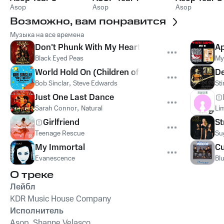
Asop
Asop
Asop
Возможно, вам понравится
Музыка на все времена
Don't Phunk With My Heart
Ap
Black Eyed Peas
My
World Hold On (Children of the Sky)
De
Bob Sinclar
,
Steve Edwards
St
Just One Last Dance
Sarah Connor
,
Natural
Lim
Girlfriend
St
Teenage Rescue
Su
My Immortal
Cu
Evanescence
Bl
О треке
Лейбл
KDR Music House Company
Исполнитель
Asop, Shanne Velasco