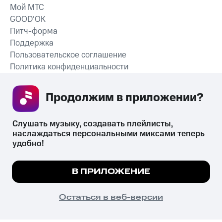
Мой МТС
GOOD’OK
Питч-форма
Поддержка
Пользовательское соглашение
Политика конфиденциальности
Рекомендательные технологии
Продолжим в приложении? 
СКАЧАТЬ ПРИЛОЖЕНИЕ
Слушать музыку, создавать плейлисты, 
наслаждаться персональными миксами теперь 
удобно!
Незаконное потребление наркотических средств,
психотропных веществ, их аналогов причиняет вред здоровью,
Мы используем куки, чтобы на сайте все
В ПРИЛОЖЕНИЕ
их незаконный оборот запрещён и влечёт установленную
работало.
Подробнее
законодательством ответственность.
© 2026 ООО «КИОН».
ПОНЯТНО
Остаться в веб-версии
Все права защищены
18+
Главная
В приложение
Избранное