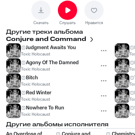
Скачать
Слушать
Нравится
Другие треки альбома
Conjure and Command
Judgment Awaits You
Toxic Holocaust
To
Agony Of The Damned
Toxic Holocaust
To
Bitch
Toxic Holocaust
To
Red Winter
Toxic Holocaust
To
Nowhere To Run
Toxic Holocaust
To
Другие альбомы исполнителя
An Overdose of
Conjure and
Chemistry