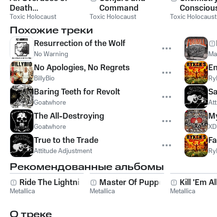
Death...
Command
Consciou
Toxic Holocaust
Toxic Holocaust
Toxic Holocaust
Похожие треки
Resurrection of the Wolf
No Warning
Ma
No Apologies, No Regrets
En
BillyBio
Ry
Baring Teeth for Revolt
Sa
Goatwhore
At
The All-Destroying
M
Goatwhore
XDi
True to the Trade
Fa
Attitude Adjustment
Ry
Рекомендованные альбомы
Ride The Lightning
Master Of Puppets
Kill 'Em Al
Metallica
Metallica
Metallica
О треке