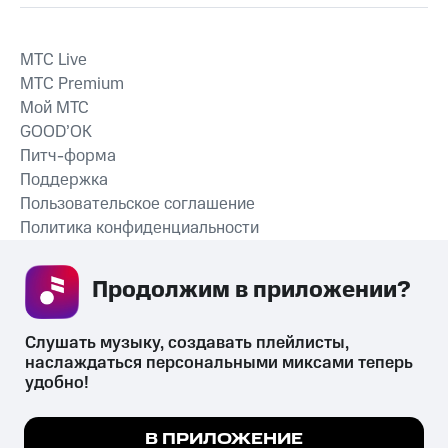
MTС Live
MTС Premium
Мой МТС
GOOD’OK
Питч-форма
Поддержка
Пользовательское соглашение
Политика конфиденциальности
Рекомендательные технологии
Продолжим в приложении? 
СКАЧАТЬ ПРИЛОЖЕНИЕ
Слушать музыку, создавать плейлисты, 
наслаждаться персональными миксами теперь 
удобно!
Незаконное потребление наркотических средств,
психотропных веществ, их аналогов причиняет вред здоровью,
Мы используем куки, чтобы на сайте все
В ПРИЛОЖЕНИЕ
их незаконный оборот запрещён и влечёт установленную