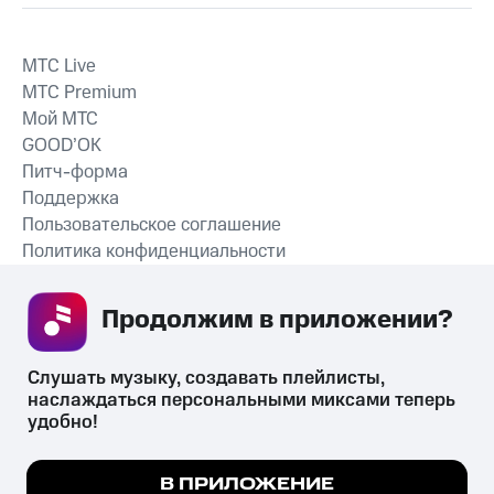
MTС Live
MTС Premium
Мой МТС
GOOD’OK
Питч-форма
Поддержка
Пользовательское соглашение
Политика конфиденциальности
Рекомендательные технологии
Продолжим в приложении? 
СКАЧАТЬ ПРИЛОЖЕНИЕ
Слушать музыку, создавать плейлисты, 
наслаждаться персональными миксами теперь 
удобно!
Незаконное потребление наркотических средств,
психотропных веществ, их аналогов причиняет вред здоровью,
Мы используем куки, чтобы на сайте все
В ПРИЛОЖЕНИЕ
их незаконный оборот запрещён и влечёт установленную