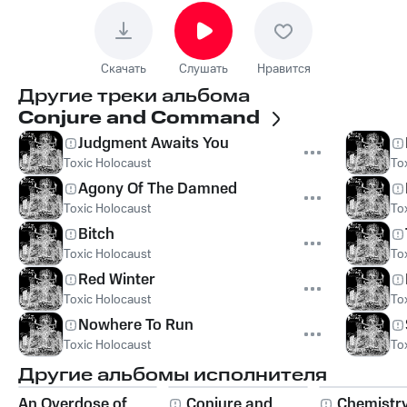
Скачать
Слушать
Нравится
Другие треки альбома
Conjure and Command
Judgment Awaits You
Toxic Holocaust
To
Agony Of The Damned
Toxic Holocaust
To
Bitch
Toxic Holocaust
To
Red Winter
Toxic Holocaust
To
Nowhere To Run
Toxic Holocaust
To
Другие альбомы исполнителя
An Overdose of
Conjure and
Chemistry