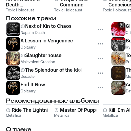
Death...
Command
Consciou
Toxic Holocaust
Toxic Holocaust
Toxic Holocaust
Похожие треки
Next of Kin to Chaos
Gl
Napalm Death
Cr
A Lesson in Vengeance
Bo
Obituary
Ry
Slaughterhouse
To
Malevolent Creation
Pr
The Splendour of the Idols
Th
Desaster
Mo
End It Now
Ac
Obituary
De
Рекомендованные альбомы
Ride The Lightning
Master Of Puppets
Kill 'Em Al
Metallica
Metallica
Metallica
О треке