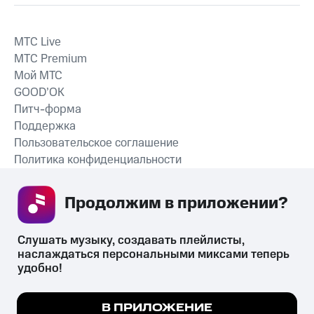
MTС Live
MTС Premium
Мой МТС
GOOD’OK
Питч-форма
Поддержка
Пользовательское соглашение
Политика конфиденциальности
Рекомендательные технологии
Продолжим в приложении? 
СКАЧАТЬ ПРИЛОЖЕНИЕ
Слушать музыку, создавать плейлисты, 
наслаждаться персональными миксами теперь 
удобно!
Незаконное потребление наркотических средств,
психотропных веществ, их аналогов причиняет вред здоровью,
Мы используем куки, чтобы на сайте все
В ПРИЛОЖЕНИЕ
их незаконный оборот запрещён и влечёт установленную