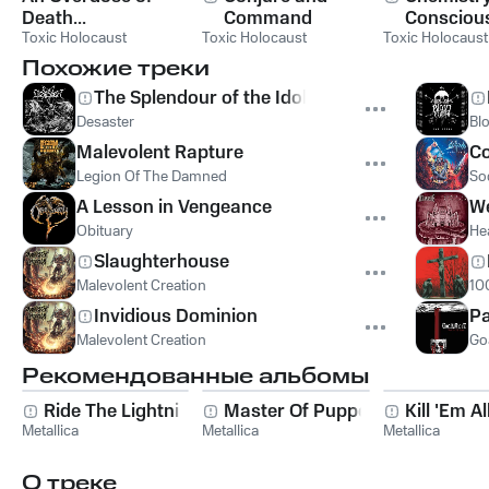
Death...
Command
Consciou
Toxic Holocaust
Toxic Holocaust
Toxic Holocaust
Похожие треки
The Splendour of the Idols
Desaster
Bl
Malevolent Rapture
C
Legion Of The Damned
So
A Lesson in Vengeance
We
Obituary
He
Slaughterhouse
Malevolent Creation
10
Invidious Dominion
Pa
Malevolent Creation
Go
Рекомендованные альбомы
Ride The Lightning
Master Of Puppets
Kill 'Em Al
Metallica
Metallica
Metallica
О треке