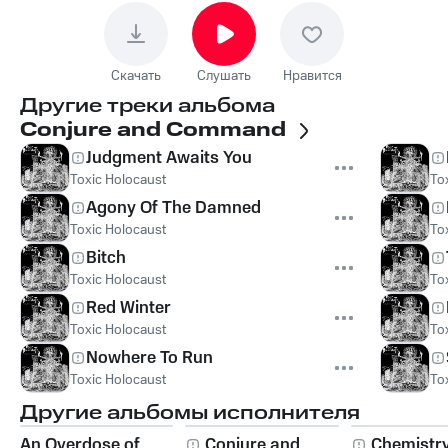
Скачать
Слушать
Нравится
Другие треки альбома
Conjure and Command
Judgment Awaits You
Toxic Holocaust
To
Agony Of The Damned
Toxic Holocaust
To
Bitch
Toxic Holocaust
To
Red Winter
Toxic Holocaust
To
Nowhere To Run
Toxic Holocaust
To
Другие альбомы исполнителя
An Overdose of
Conjure and
Chemistry