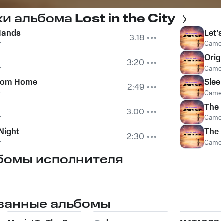
ки альбома
Lost in the City
Hands
Let
3:18
r
Came
Orig
3:20
r
Came
from Home
Slee
2:49
r
Came
The
3:00
r
Came
Night
The 
2:30
r
Came
бомы исполнителя
ванные альбомы