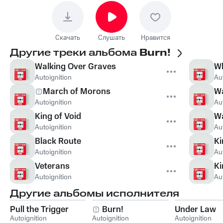
Скачать
Слушать
Нравится
Другие треки альбома
Burn!
Walking Over Graves
Wh
Autoignition
Au
March of Morons
Wa
Autoignition
Au
King of Void
Wa
Autoignition
Au
Black Route
Ki
Autoignition
Au
Veterans
Ki
Autoignition
Au
Другие альбомы исполнителя
Pull the Trigger
Burn!
Under Law
Autoignition
Autoignition
Autoignition