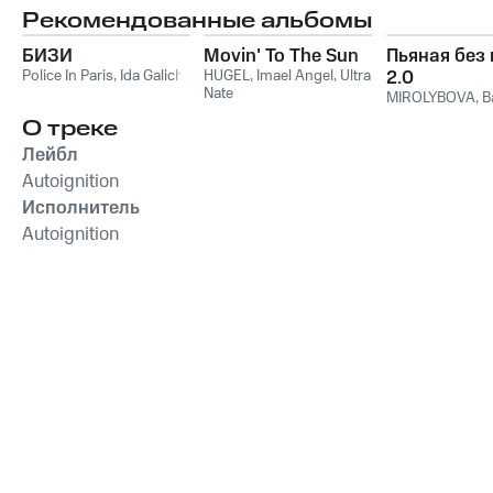
Рекомендованные альбомы
БИЗИ
Movin' To The Sun
Пьяная без
Police In Paris
,
Ida Galich
HUGEL
,
Imael Angel
,
Ultra
2.0
Nate
MIROLYBOVA
,
B
О треке
Лейбл
Autoignition
Исполнитель
Autoignition